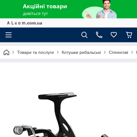
ＡＬcｏｍ.com.ua
Товари та послуги
Котушки рибальські
Спінінгові