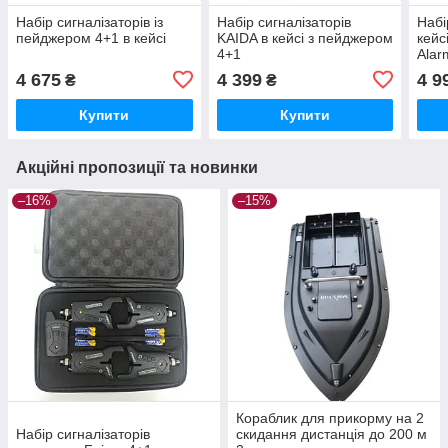
Набір сигналізаторів із
Набір сигналізаторів
Набі
пейджером 4+1 в кейсі
KAIDA в кейсі з пейджером
кейс
4+1
Alar
4 675
4 399
4 9
₴
₴
Купити
Купити
Акційні пропозиції та новинки
–16%
–15%
Кораблик для прикорму на 2
Набір сигналізаторів
скидання дистанція до 200 м