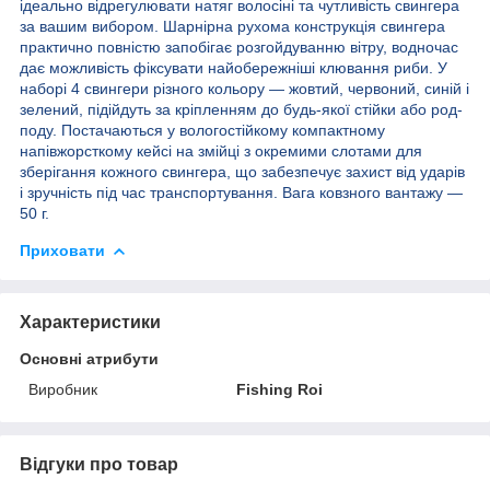
ідеально відрегулювати натяг волосіні та чутливість свингера
за вашим вибором. Шарнірна рухома конструкція свингера
практично повністю запобігає розгойдуванню вітру, водночас
дає можливість фіксувати найобережніші клювання риби. У
наборі 4 свингери різного кольору — жовтий, червоний, синій і
зелений, підійдуть за кріпленням до будь-якої стійки або род-
поду. Постачаються у вологостійкому компактному
напівжорсткому кейсі на змійці з окремими слотами для
зберігання кожного свингера, що забезпечує захист від ударів
і зручність під час транспортування. Вага ковзного вантажу —
50 г.
Приховати
Характеристики
Основні атрибути
Виробник
Fishing Roi
Відгуки про товар