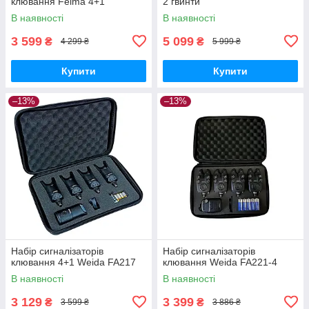
клювання Feima 4+1
2 гвинти
В наявності
В наявності
3 599
5 099
₴
₴
4 299 ₴
5 999 ₴
Купити
Купити
–13%
–13%
Набір сигналізаторів
Набір сигналізаторів
клювання 4+1 Weida FA217
клювання Weida FA221-4
В наявності
В наявності
3 129
3 399
₴
₴
3 599 ₴
3 886 ₴