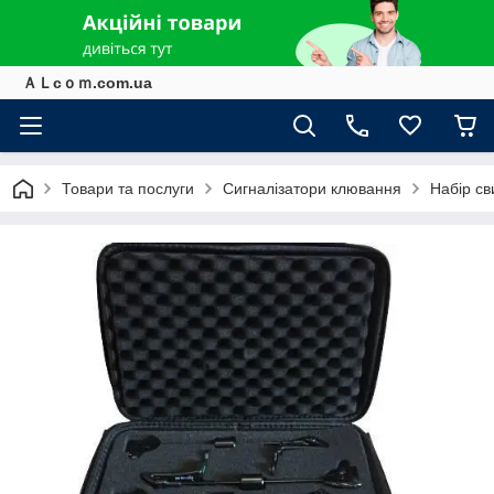
ＡＬcｏｍ.com.ua
Товари та послуги
Сигналізатори клювання
Набір св