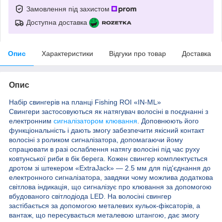
Замовлення під захистом
Доступна доставка
Опис
Характеристики
Відгуки про товар
Доставка
Опис
Набір свингерів на планці Fishing ROI «IN-ML»
Свингери застосовуються як натягувач волосіні в поєднанні з
електронним
сигналізатором клювання
. Доповнюють його
функціональність і дають змогу забезпечити якісний контакт
волосіні з роликом сигналізатора, допомагаючи йому
спрацювати в разі ослаблення натягу волосіні під час руху
ковтунської риби в бік берега. Кожен свингер комплектується
дротом зі штекером «ExtraJack» — 2.5 мм для під'єднання до
електронного сигналізатора, завдяки чому можлива додаткова
світлова індикація, що сигналізує про клювання за допомогою
вбудованого світлодіода LED. На волосіні свингер
застібається за допомогою металевих кульок-фіксаторів, а
вантаж, що пересувається металевою штангою, дає змогу