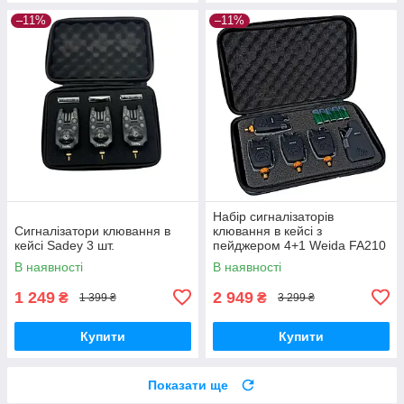
–11%
–11%
Набір сигналізаторів
Сигналізатори клювання в
клювання в кейсі з
кейсі Sadey 3 шт.
пейджером 4+1 Weida FA210
В наявності
В наявності
1 249
2 949
₴
₴
1 399 ₴
3 299 ₴
Купити
Купити
Показати ще