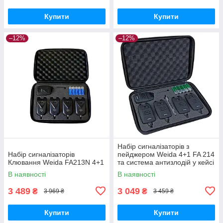
Купити
Купити
–12%
–12%
Набір сигналізаторів з
Набір сигналізаторів
пейджером Weida 4+1 FA 214
Клювання Weida FA213N 4+1
та система антизлодій у кейсі
В наявності
В наявності
3 489
3 049
₴
₴
3 969 ₴
3 459 ₴
Купити
Купити