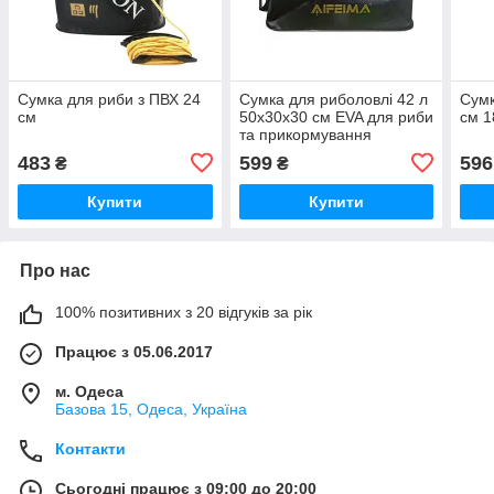
Сумка для риби з ПВХ 24
Сумка для риболовлі 42 л
Сумк
см
50x30x30 см EVA для риби
см 1
та прикормування
складана водонепроникна
483
599
596
₴
₴
Купити
Купити
Про нас
100% позитивних з 20 відгуків за рік
Працює з 05.06.2017
м. Одеса
Базова 15, Одеса, Україна
Контакти
Сьогодні працює з 09:00 до 20:00