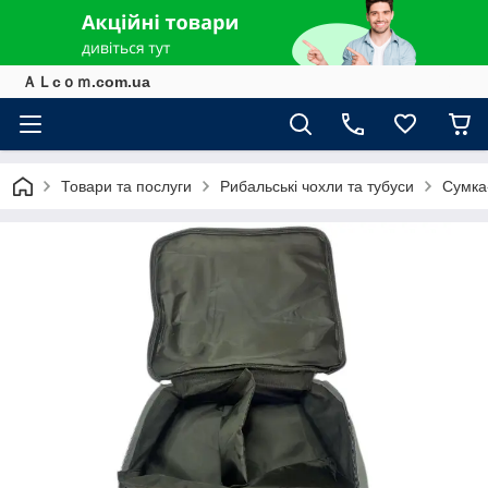
ＡＬcｏｍ.com.ua
Товари та послуги
Рибальські чохли та тубуси
Сумка