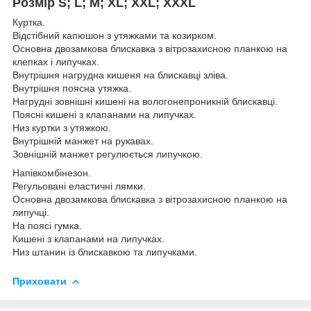
Розмір S; L; M; XL; XXL; XXXL
Куртка.
Відстібний капюшон з утяжками та козирком.
Основна двозамкова блискавка з вітрозахисною планкою на
клепках і липучках.
Внутрішня нагрудна кишеня на блискавці зліва.
Внутрішня поясна утяжка.
Нагрудні зовнішні кишені на вологонепроникній блискавці.
Поясні кишені з клапанами на липучках.
Низ куртки з утяжкою.
Внутрішній манжет на рукавах.
Зовнішній манжет регулюється липучкою.
Напівкомбінезон.
Регульовані еластичні лямки.
Основна двозамкова блискавка з вітрозахисною планкою на
липучці.
На поясі гумка.
Кишені з клапанами на липучках.
Низ штанин із блискавкою та липучками.
Приховати