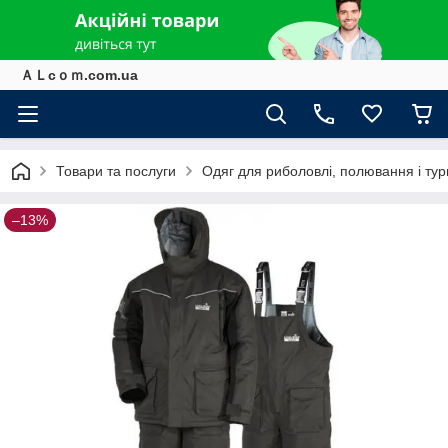
ＡＬcｏｍ.com.ua
Товари та послуги
Одяг для риболовлі, полювання і ту
–13%