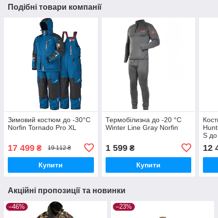
Подібні товари компанії
Зимовий костюм до -30°C
Термобілизна до -20 °C
Кост
Norfin Tornado Pro XL
Winter Line Gray Norfin
Hunt
S до
17 499
1 599
12 
₴
₴
19 112 ₴
Купити
Купити
Акційні пропозиції та новинки
–46%
–23%