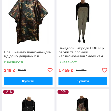
Вейдерси Заброди ПВХ 41р
Плащ намету пончо-накидка
легкий та прочний
від дощу дощовик 3 в 1
напівкомбенізон Sadey хакі
В наявності
В наявності
349
1 459
₴
₴
649 ₴
1 900 ₴
Купити
Купити
–21%
–20%