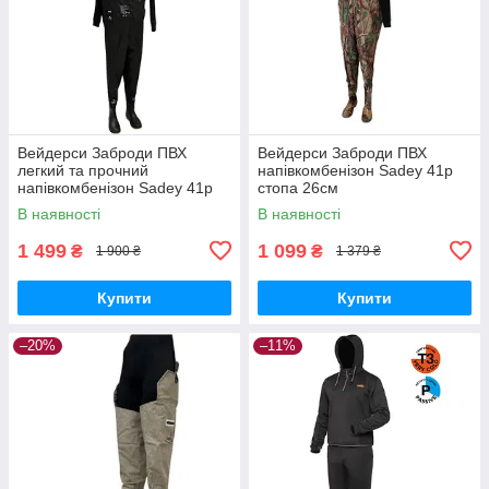
Вейдерси Заброди ПВХ
Вейдерси Заброди ПВХ
легкий та прочний
напівкомбенізон Sadey 41р
напівкомбенізон Sadey 41р
стопа 26см
В наявності
В наявності
1 499
1 099
₴
₴
1 900 ₴
1 379 ₴
Купити
Купити
–20%
–11%