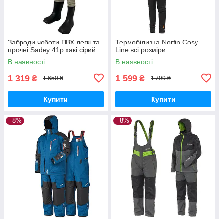
Заброди чоботи ПВХ легкі та
Термобілизна Norfin Cosy
прочні Sadey 41р хакі сірий
Line всі розміри
В наявності
В наявності
1 319
1 599
₴
₴
1 650 ₴
1 799 ₴
Купити
Купити
–8%
–8%