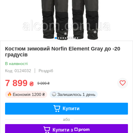
Костюм зимовий Norfin Element Gray до -20
градусів
В наявності
Код: 0124032
Роздріб
7 899
₴
9 099 ₴
Економія
1200 ₴
Залишилось
1 день
Купити
або
Купити з