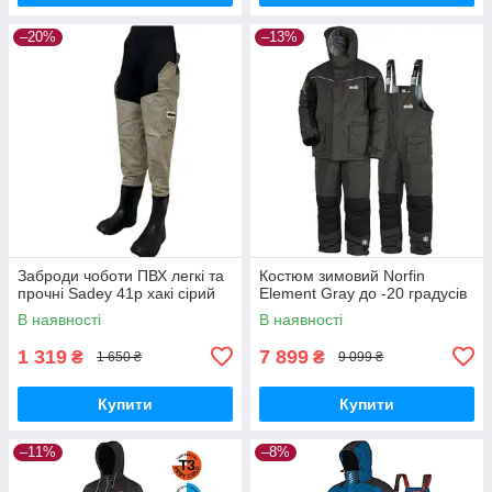
–20%
–13%
Заброди чоботи ПВХ легкі та
Костюм зимовий Norfin
прочні Sadey 41р хакі сірий
Element Gray до -20 градусів
В наявності
В наявності
1 319
7 899
₴
₴
1 650 ₴
9 099 ₴
Купити
Купити
–11%
–8%