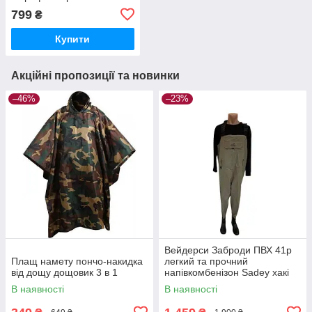
799
₴
Купити
Акційні пропозиції та новинки
–46%
–23%
Вейдерси Заброди ПВХ 41р
Плащ намету пончо-накидка
легкий та прочний
від дощу дощовик 3 в 1
напівкомбенізон Sadey хакі
В наявності
В наявності