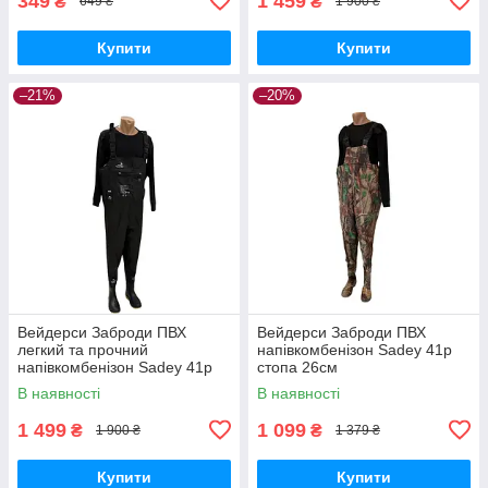
349
1 459
₴
₴
649 ₴
1 900 ₴
Купити
Купити
–21%
–20%
Вейдерси Заброди ПВХ
Вейдерси Заброди ПВХ
легкий та прочний
напівкомбенізон Sadey 41р
напівкомбенізон Sadey 41р
стопа 26см
В наявності
В наявності
1 499
1 099
₴
₴
1 900 ₴
1 379 ₴
Купити
Купити