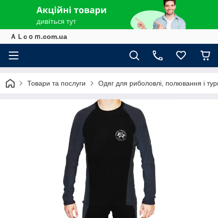
ＡＬcｏｍ.com.ua
Товари та послуги
Одяг для риболовлі, полювання і ту