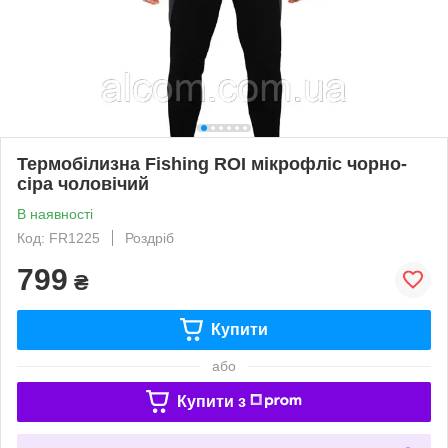
Термобілизна Fishing ROI мікрофліс чорно-
сіра чоловічий
В наявності
Код: FR1225
Роздріб
799
₴
Купити
або
Купити з