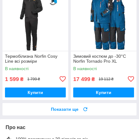
Термобілизна Norfin Cosy
Зимовий костюм до -30°C
Line всі розміри
Norfin Tornado Pro XL
В наявності
В наявності
1 599
17 499
₴
₴
1 799 ₴
19 112 ₴
Купити
Купити
Показати ще
Про нас
100% позитивних з 20 відгуків за рік