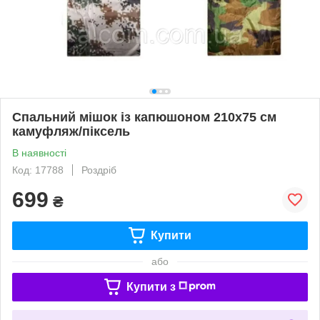
Спальний мішок із капюшоном 210х75 см
камуфляж/піксель
В наявності
Код: 17788
Роздріб
699
₴
Купити
або
Купити з