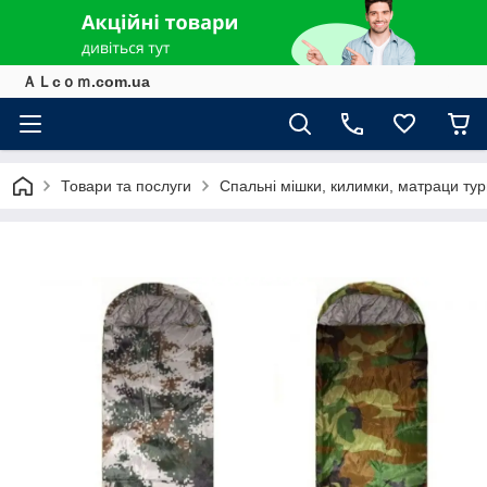
ＡＬcｏｍ.com.ua
Товари та послуги
Спальні мішки, килимки, матраци тур