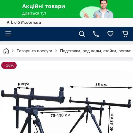
ＡＬcｏｍ.com.ua
Товари та послуги
Подставки, род поды, стойки, рогачи
–16%