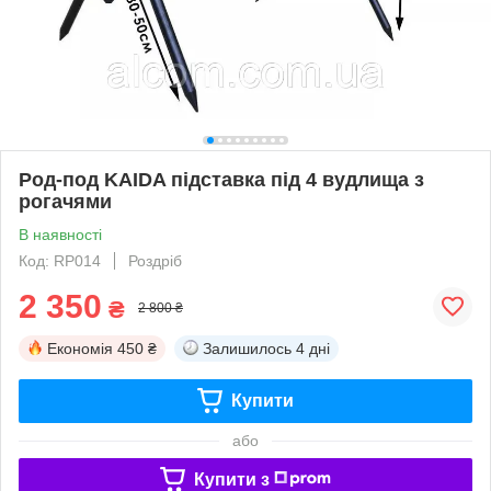
Род-под KAIDA підставка під 4 вудлища з
рогачями
В наявності
Код: RP014
Роздріб
2 350
₴
2 800 ₴
Економія
450 ₴
Залишилось
4 дні
Купити
або
Купити з