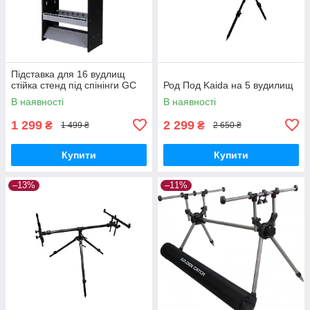
Підставка для 16 вудлищ
стійка стенд під спінінги GC
Род Под Kaida на 5 вудилищ
В наявності
В наявності
1 299
2 299
₴
₴
1 499 ₴
2 650 ₴
Купити
Купити
–13%
–11%