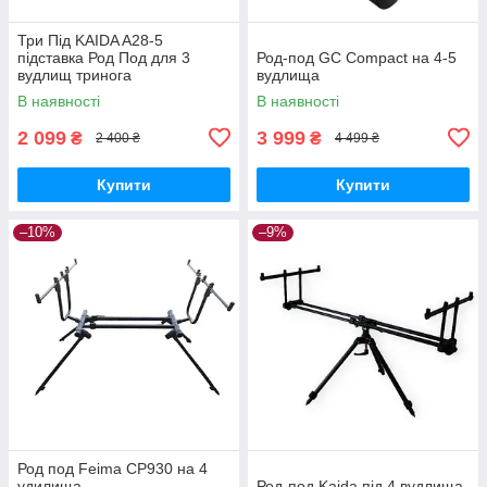
Три Під KAIDA A28-5
підставка Род Под для 3
Род-под GC Compact на 4-5
вудлищ тринога
вудлища
В наявності
В наявності
2 099
3 999
₴
₴
2 400 ₴
4 499 ₴
Купити
Купити
–10%
–9%
Род под Feima СР930 на 4
удилища
Род-под Kaida під 4 вудлища