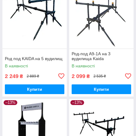
Род-под A9-1А на 3
Род под KAIDA на 5 вудилищ
вудилища Kaida
В наявності
В наявності
2 249
2 099
₴
₴
2 889 ₴
2 535 ₴
Купити
Купити
–13%
–13%