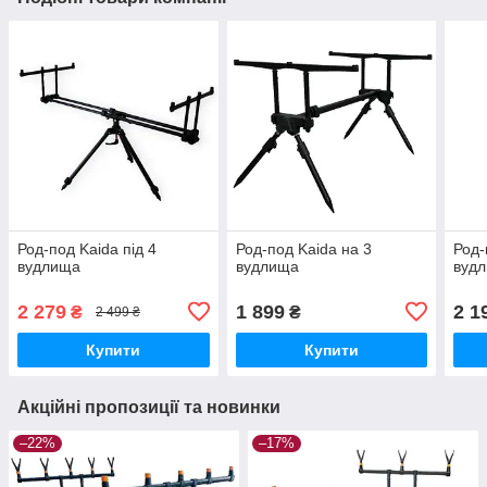
Род-под Kaida під 4
Род-под Kaida на 3
Род-
вудлища
вудлища
вуд
2 279
1 899
2 1
₴
₴
2 499 ₴
Купити
Купити
Акційні пропозиції та новинки
–22%
–17%