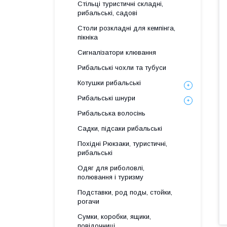
Стільці туристичні складні,
рибальські, садові
Столи розкладні для кемпінга,
пікніка
Сигналізатори клювання
Рибальські чохли та тубуси
Котушки рибальські
Рибальські шнури
Рибальська волосінь
Садки, підсаки рибальські
Похідні Рюкзаки, туристичні,
рибальські
Одяг для риболовлі,
полювання і туризму
Подставки, род поды, стойки,
рогачи
Сумки, коробки, ящики,
повідочниці