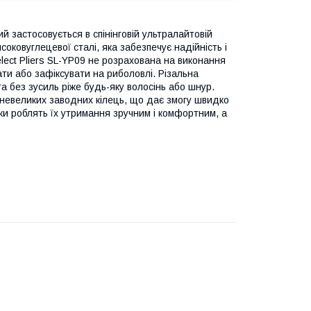
й застосовується в спінінговій ультралайтовій
соковуглецевої сталі, яка забезпечує надійність і
elect Pliers SL-YP09 не розрахована на виконання
ти або зафіксувати на риболовлі. Різальна
а без зусиль ріже будь-яку волосінь або шнур.
я невеликих заводних кілець, що дає змогу швидко
чки роблять їх утримання зручним і комфортним, а