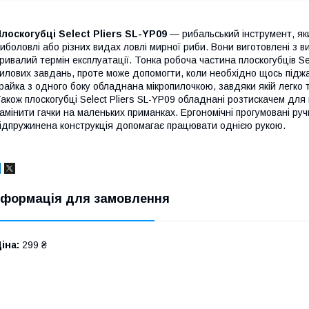
лоскогубці Select Pliers SL-YP09
— рибальський інструмент, яки
иболовлі або різних видах ловлі мирної риби. Вони виготовлені з ви
ривалий термін експлуатації. Тонка робоча частина плоскогубців S
илових завдань, проте може допомогти, коли необхідно щось піджа
райка з одного боку обладнана мікропилочкою, завдяки якій легко т
акож плоскогубці Select Pliers SL-YP09 обладнані розтискачем дл
амінити гачки на маленьких приманках. Ергономічні прогумовані ру
ідпружинена конструкція допомагає працювати однією рукою.
нформація для замовлення
іна:
299 ₴