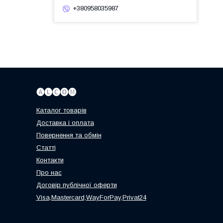
+380958035987
🅐🅛🅒🅞🅜
Каталог товарів
Доставка і оплата
Повернення та обмін
Статті
Контакти
Про нас
Договір публічної оферти
Visa,Mastercard,WayForPay,Privat24