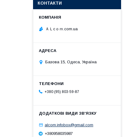
КОНТАКТИ
ＡＬcｏｍ.com.ua
Базова 15, Одеса, Україна
+380 (95) 803-59-87
alcom.infobox@gmail.com
+380958035987