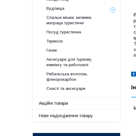
Вудлища
П
Спальні мішки, килимки,
р
матраци туристичні
т
с
Посуд туристична
к
Термоси
Т
з
Гачки
п
Аксесуари для туризму,
кемпінгу та риболовлі
Рибальська волосінь,
флюорокарбон
І
Снасті та аксесуари
Акційні товари
Ц
Нове надходження товару