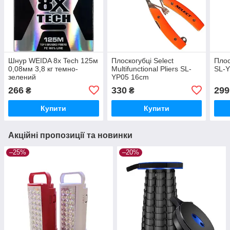
Шнур WEIDA 8x Tech 125м
Плоскогубці Select
Плос
0,08мм 3,8 кг темно-
Multifunctional Pliers SL-
SL-Y
зелений
YP05 16cm
266
330
299
₴
₴
Купити
Купити
Акційні пропозиції та новинки
–25%
–20%