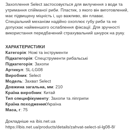
Захоплення Select застосовується для вилучення з води та
утримання спійманої риби. Пластик, з якого він виготовлений,
має підвищену міцність і, що важливо, він плаває.
Спеціальний механізм надійно охоплює губу риби та не
допускає найменшого ослаблення фіксації. Для зручності
використання передбачений страхувальний шнурок на руку.
ХАРАКТЕРИСТИКИ
Категорія
: Ножі та інструменти
Підкатегорія
: Спецструменти рибальські
Підкатегорія
: Захопи
Артикул
: SL-LG08
Виробник
: Select
Модель
: Захват Select
Довжина загальна, мм
: 210
Країна виробник
: Китай
Тип специфікументу
: Захопи та ліпгрипи
Країна походження
Україна
Маса, г
: 75
Докладніше на ibis.net.ua
https://ibis.net.ua/products/details/zahvat-select-sl-lg08-8/