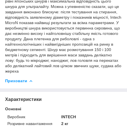
рівні японських шнурів і максимальна відповідність цього
шнура для ультралайту. Можна з упевненістю сказати, що це
завдання виконано блискуче: після тестування на стирання,
відповідність заявленому діаметру і показників міцності, Intech
MicroN показав найвищі результати за всіма параметрами. У
виробництві шнура використовується первинна сировина, що
дає незмінно високу і найголовнішу стабільну якість готового
продукту. Дана плетенка для риболовлі - одна з
найтехнологічніших і найвигідніших пропозицій на ринку в
бюджетному сегменті. Шнур має розмотування 150 і 100
метрів і підходить для вирішення маси завдань делікатно
лову: будь то мікроджиг, наноджиг, лов головля на перекатах
або делікатний лайтовий лов цілком звичних щуки, судака або
жереха
Приховати
Характеристики
Основні
Виробник
INTECH
Розривне навантаження
2 кг