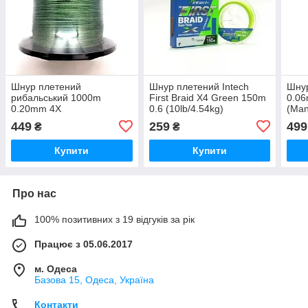
Шнур плетений
Шнур плетений Intech
Шну
рибальський 1000m
First Braid X4 Green 150m
0.06
0.20mm 4X
0.6 (10lb/4.54kg)
(Man
449
259
499
₴
₴
Купити
Купити
Про нас
100% позитивних з 19 відгуків за рік
Працює з 05.06.2017
м. Одеса
Базова 15, Одеса, Україна
Контакти