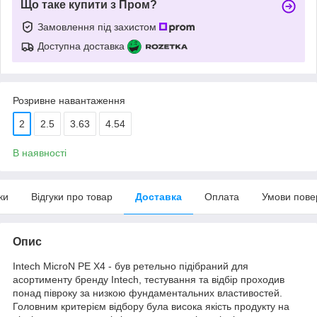
Що таке купити з Пром?
Замовлення під захистом
Доступна доставка
Розривне навантаження
2
2.5
3.63
4.54
В наявності
ки
Відгуки про товар
Доставка
Оплата
Умови пове
Опис
Intech MicroN PE X4 - був ретельно підібраний для
асортименту бренду Intech, тестування та відбір проходив
понад півроку за низкою фундаментальних властивостей.
Головним критерієм відбору була висока якість продукту на