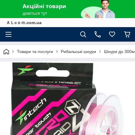
ＡＬcｏｍ.com.ua
Товари та послуги
Рибальські шнури
Шнури до 300м