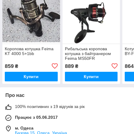
Коропова котушка Feima
Рибальська коропова
Коту
KT 4000 5+1bb
котушка з байтранером
BY-F
Feima MS50FR
859
889
864
₴
₴
Купити
Купити
Про нас
100% позитивних з 19 відгуків за рік
Працює з 05.06.2017
м. Одеса
Базова 15, Одеса, Україна