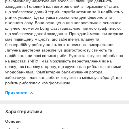
рівномірному намотування волосіні і підвищує дальність
закидання. Головний вал виготовлений із нержавіючої сталі,
що забезпечує довгий термін служби котушки та її надійність у
різних умовах. Ця котушка призначена для фідерного та
пікерного лову. Вона оснащена низькопрофільною основною
шпулею геометрії Long Cast і запасною прямою графітивою,
що забезпечує далекі закидання. Привідний механізм котушки
має підвищену міцність, що забезпечує плавну та
безперебійну роботу навіть за інтенсивного використання.
Латунна шестерня забезпечує довгострокову стійкість та
надійність при лові великої риби. Рукоятка котушки оброблена
на верстаті з ЧПУ і має можливість переставляння як на
праву, так і на ліву сторону, що зручно для рибалок з різними
уподобаннями. Комп'ютерне балансування ротора
забезпечує плавність роботи котушки та мінімізує вібрації, що
робить риболовлю комфортнішою.
Приховати
Характеристики
Основні