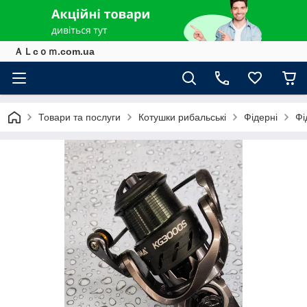
ＡＬcｏｍ.com.ua
Товари та послуги
Котушки рибальські
Фідерні
Фі