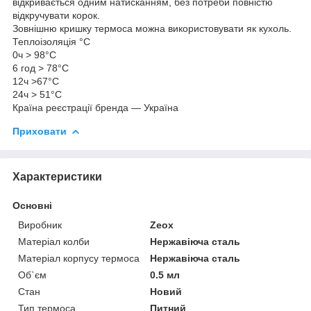
відкривається одним натисканням, без потреби повністю
відкручувати корок.
Зовнішню кришку термоса можна використовувати як кухоль.
Теплоізоляція °C
0ч > 98°С
6 год > 78°С
12ч >67°С
24ч > 51°С
Країна реєстрації бренда — Україна
Приховати
Характеристики
Основні
Виробник
Zeox
Матеріал колби
Нержавіюча сталь
Матеріал корпусу термоса
Нержавіюча сталь
Об`єм
0.5 мл
Стан
Новий
Тип термоса
Питний