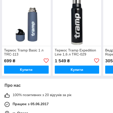
Термос Tramp Basic 1 л
Термос Tramp Expedition
Ведр
TRC-113
Line 1,6 л TRC-029
Rope
699
1 549
305
₴
₴
Купити
Купити
Про нас
100% позитивних з 20 відгуків за рік
Працює з 05.06.2017
м. Одеса