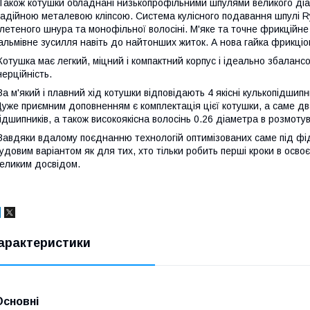
акож котушки обладнані низькопрофільними шпулями великого діам
адійною металевою кліпсою. Система кулісного подавання шпулі Ry
летеного шнура та монофільної волосіні. М'яке та точне фрикційне
альмівне зусилля навіть до найтонших житок. А нова гайка фрикці
отушка має легкий, міцний і компактний корпус і ідеально збалан
нерційність.
а м'який і плавний хід котушки відповідають 4 якісні кулькопідшип
уже приємним доповненням є комплектація цієї котушки, а саме дв
ідшипників, а також високоякісна волосінь 0.26 діаметра в розмотув
авдяки вдалому поєднанню технологій оптимізованих саме під фіде
удовим варіантом як для тих, хто тільки робить перші кроки в освоє
еликим досвідом.
арактеристики
Основні