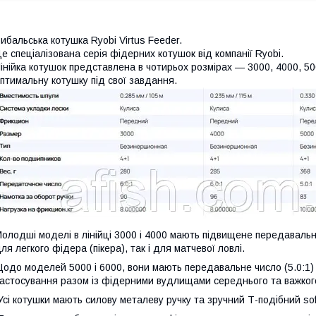
ибальська котушка Ryobi Virtus Feeder.
е спеціалізована серія фідерних котушок від компанії Ryobi.
інійка котушок представлена в чотирьох розмірах — 3000, 4000, 50
птимальну котушку під свої завдання.
олодші моделі в лінійці 3000 і 4000 мають підвищене передавальне
ля легкого фідера (пікера), так і для матчевої ловлі.
одо моделей 5000 і 6000, вони мають передавальне число (5.0:1) 
астосування разом із фідерними вудлищами середнього та важкого
сі котушки мають силову металеву ручку та зручний Т-подібний sof