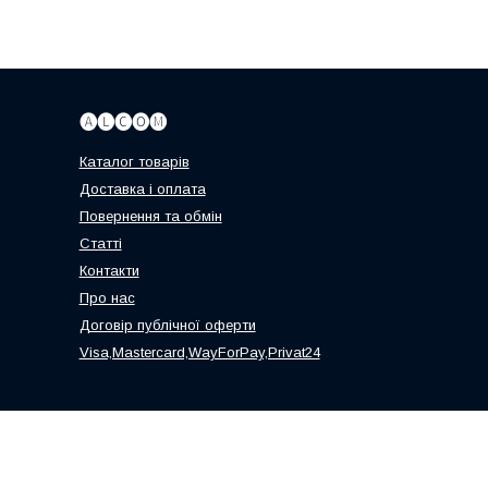
🅐🅛🅒🅞🅜
Каталог товарів
Доставка і оплата
Повернення та обмін
Статті
Контакти
Про нас
Договір публічної оферти
Visa,Mastercard,WayForPay,Privat24