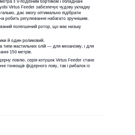
етра з V-подібним бортиком і обладнані
obi Virtus Feeder забезпечує чудову укладку
 гальмо, дає змогу оптимально підібрати
она робить регулювання набагато зручнішим.
сований полегшений ротор, що має низьку
ники й один роликовий.
а типи мастильних олій — для механізму, і для
анні 150 метрів.
рну ловлю, серія котушок Virtus Feeder стане
нні тонкощів фідерного лову, так і рибалок із