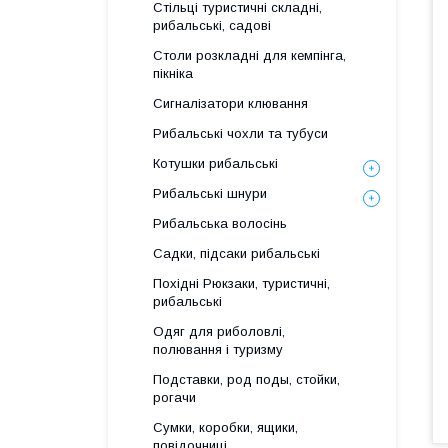
Стільці туристичні складні,
рибальські, садові
Столи розкладні для кемпінга,
пікніка
Сигналізатори клювання
Рибальські чохли та тубуси
Котушки рибальські
Рибальські шнури
Рибальська волосінь
Садки, підсаки рибальські
Похідні Рюкзаки, туристичні,
рибальські
Одяг для риболовлі,
полювання і туризму
Подставки, род поды, стойки,
рогачи
Сумки, коробки, ящики,
повідочниці