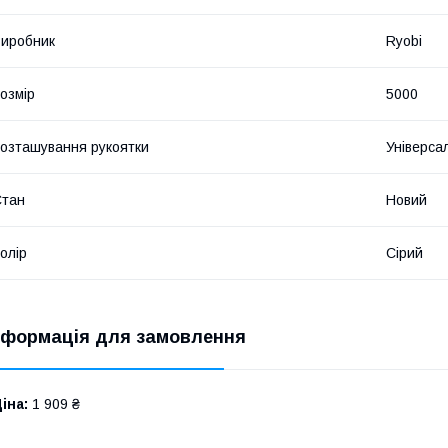
иробник
Ryobi
озмір
5000
озташування рукоятки
Універса
Стан
Новий
олір
Сірий
нформація для замовлення
іна:
1 909 ₴