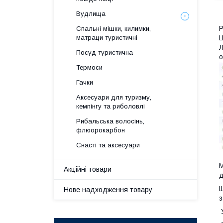
Вудлища
Р
Спальні мішки, килимки,
Ц
матраци туристичні
Л
Посуд туристична
о
Термоси
Гачки
Аксесуари для туризму,
кемпінгу та риболовлі
Рибальська волосінь,
флюорокарбон
Снасті та аксесуари
М
Акційні товари
д
Щ
Нове надходження товару
з
У