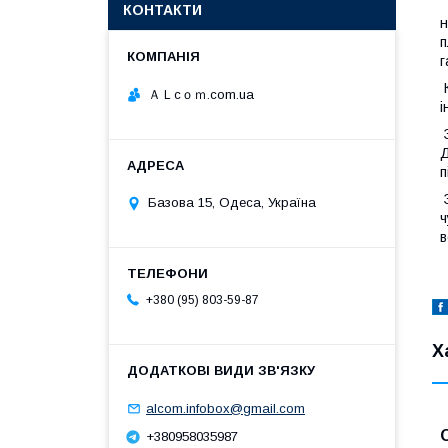
Т
КОНТАКТИ
н
п
г
К
ＡＬcｏｍ.com.ua
і
З
Д
п
З
Базова 15, Одеса, Україна
ч
в
+380 (95) 803-59-87
Х
alcom.infobox@gmail.com
+380958035987