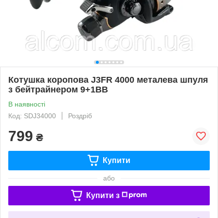
Котушка коропова J3FR 4000 металева шпуля
з бейтрайнером 9+1BB
В наявності
Код: SDJ34000
Роздріб
799
₴
Купити
або
Купити з