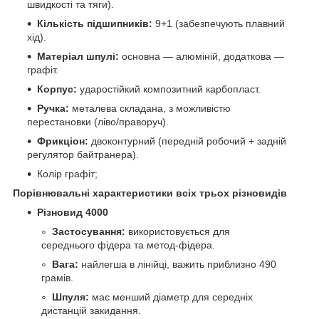
швидкості та тяги).
Кількість підшипників:
9+1 (забезпечують плавний
хід).
Матеріал шпулі:
основна — алюміній, додаткова —
графіт.
Корпус:
ударостійкий композитний карбопласт.
Ручка:
металева складана, з можливістю
перестановки (ліво/праворуч).
Фрикціон:
двоконтурний (передній робочий + задній
регулятор байтранера).
Колір графіт;
Порівнювальні характеристики всіх трьох різновидів
Різновид 4000
Застосування:
використовується для
середнього фідера та метод-фідера.
Вага:
найлегша в лінійці, важить приблизно 490
грамів.
Шпуля:
має менший діаметр для середніх
дистанцій закидання.