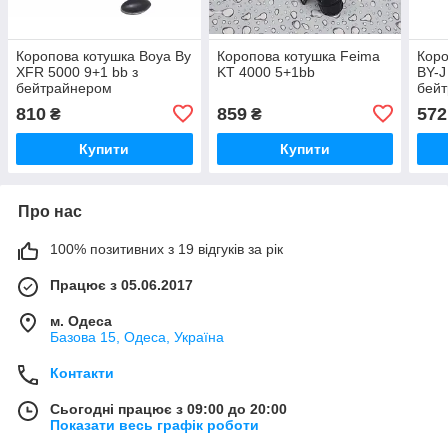
Коропова котушка Boya By
Коропова котушка Feima
Коро
XFR 5000 9+1 bb з
KT 4000 5+1bb
BY-J
бейтрайнером
бей
810
859
572
₴
₴
Купити
Купити
Про нас
100% позитивних з 19 відгуків за рік
Працює з 05.06.2017
м. Одеса
Базова 15, Одеса, Україна
Контакти
Сьогодні працює з 09:00 до 20:00
Показати весь графік роботи