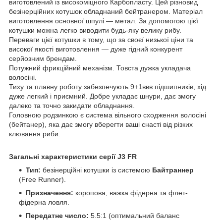
виготовлений із високоміцного Карбопласту. Цей різновид
безінерційних котушок обладнаний бейтранером. Матеріал
виготовлення основної шпулі — метал. За допомогою цієї
котушки можна легко виводити будь-яку велику рибу.
Переваги цієї котушки в тому, що за своєї низької ціни та
високої якості виготовлення — дуже гідний конкурент
серйозним брендам.
Потужний фрикційний механізм. Товста дужка укладача
волосіні.
Тиху та плавну роботу забезпечують 9+1ввв підшипників, хід
дуже легкий і приємний. Добре укладає шнури, дає змогу
далеко та точно закидати обладнання.
Головною родзинкою є система вільного сходження волосіні
(бейтанер), яка дає змогу вберегти ваші снасті від різких
клювання риби.
Загальні характеристики серії J3 FR
Тип:
безінерційні котушки із системою
Байтраннер
(Free Runner).
Призначення:
коропова, важка фідерна та флет-
фідерна ловля.
Передатне число:
5.5:1 (оптимальний баланс