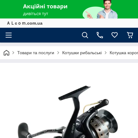
ＡＬcｏｍ.com.ua
Товари та послуги
Котушки рибальські
Котушка коро