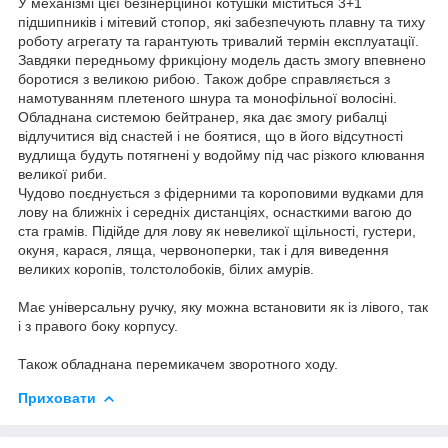
У механізмі цієї безінерційної котушки міститься 3+1
підшипників і мітевий стопор, які забезпечують плавну та тиху
роботу агрегату та гарантують тривалий термін експлуатації.
Завдяки передньому фрикціону модель дасть змогу впевнено
боротися з великою рибою. Також добре справляється з
намотуванням плетеного шнура та монофільної волосіні.
Обладнана системою бейтранер, яка дає змогу рибалці
відлучитися від снастей і не боятися, що в його відсутності
вудлища будуть потягнені у водойму під час різкого клювання
великої риби.
Чудово поєднується з фідерними та короповими вудками для
лову на ближніх і середніх дистанціях, оснасткими вагою до
ста грамів. Підійде для лову як невеликої щільності, густери,
окуня, карася, ляща, червоноперки, так і для виведення
великих коропів, толстолобоків, білих амурів.
Має універсальну ручку, яку можна встановити як із лівого, так
і з правого боку корпусу.
Також обладнана перемикачем зворотного ходу.
Приховати