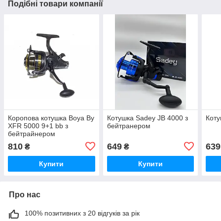
Подібні товари компанії
Коропова котушка Boya By
Котушка Sadey JB 4000 з
Коту
XFR 5000 9+1 bb з
бейтранером
бейтрайнером
810
649
639
₴
₴
Купити
Купити
Про нас
100% позитивних з 20 відгуків за рік