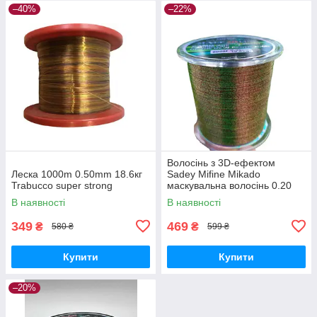
–40%
–22%
Волосінь з 3D-ефектом
Леска 1000m 0.50mm 18.6кг
Sadey Mifine Mikado
Trabucco super strong
маскувальна волосінь 0.20
мм 600 м
В наявності
В наявності
349
469
₴
₴
580 ₴
599 ₴
Купити
Купити
–20%