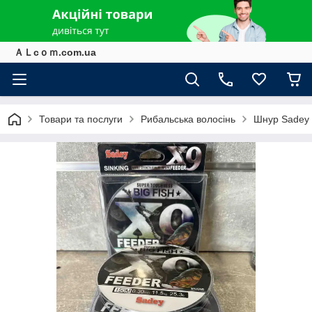
ＡＬcｏｍ.com.ua
Товари та послуги
Рибальська волосінь
Шнур Sadey 