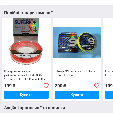
Подібні товари компанії
Шнур плетений
Шнур X9 жовтий 0.10мм
Риба
рибальський DR.AGON
9.5кг 100 м
Pro 
Superior X4 0.10 мм 6.8 кг
100m
199
200
109
₴
₴
Купити
Купити
Акційні пропозиції та новинки