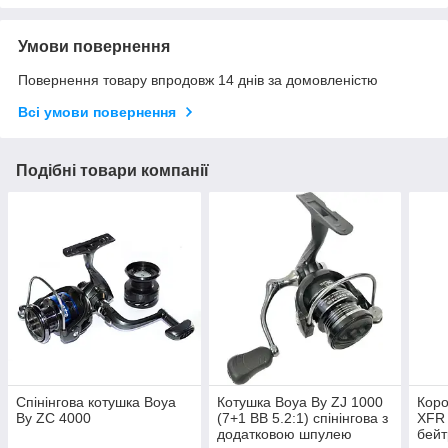
Умови повернення
Повернення товару впродовж 14 днів за домовленістю
Всі умови повернення
Подібні товари компанії
Спінінгова котушка Boya
Котушка Boya By ZJ 1000
Коро
By ZC 4000
(7+1 BB 5.2:1) спінінгова з
XFR 
додатковою шпулею
бей