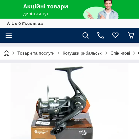
ＡＬcｏｍ.com.ua
Товари та послуги
Котушки рибальські
Спінінгові