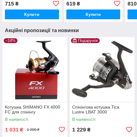
715
619
810
₴
₴
Купити
Купити
Акційні пропозиції та новинки
–14%
Подарунок
Котушка SHIMANO FX 4000
Спінінгова котушка Tica
FC для спінінгу
Lustre LBAT 3000
В наявності
В наявності
1 031
1 229
₴
₴
1 200 ₴