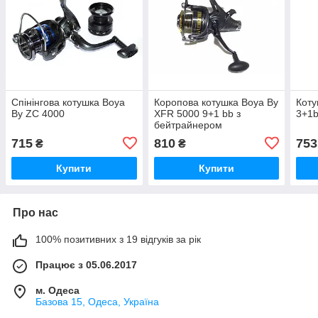
Спінінгова котушка Boya
Коропова котушка Boya By
Коту
By ZC 4000
XFR 5000 9+1 bb з
3+1
бейтрайнером
715
810
753
₴
₴
Купити
Купити
Про нас
100% позитивних з 19 відгуків за рік
Працює з 05.06.2017
м. Одеса
Базова 15, Одеса, Україна