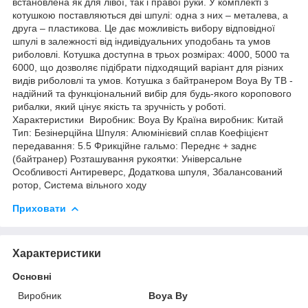
встановлена як для лівої, так і правої руки. У комплекті з
котушкою поставляються дві шпулі: одна з них – металева, а
друга – пластикова. Це дає можливість вибору відповідної
шпулі в залежності від індивідуальних уподобань та умов
риболовлі. Котушка доступна в трьох розмірах: 4000, 5000 та
6000, що дозволяє підібрати підходящий варіант для різних
видів риболовлі та умов. Котушка з байтранером Boya By TB -
надійний та функціональний вибір для будь-якого коропового
рибалки, який цінує якість та зручність у роботі.
Характеристики Виробник: Boya By Країна виробник: Китай
Тип: Безінерційна Шпуля: Алюмінієвий сплав Коефіцієнт
передавання: 5.5 Фрикційне гальмо: Переднє + заднє
(байтранер) Розташування рукоятки: Універсальне
Особливості Антиреверс, Додаткова шпуля, Збалансований
ротор, Система вільного ходу
Приховати
Характеристики
Основні
Виробник
Boya By