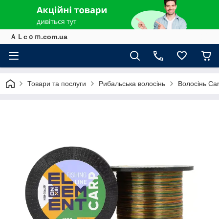
ＡＬcｏｍ.com.ua
Товари та послуги
Рибальська волосінь
Волосiнь Car