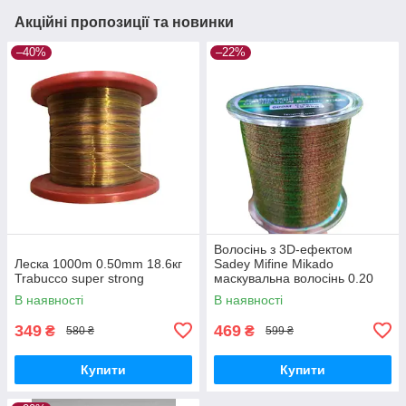
Акційні пропозиції та новинки
–40%
–22%
Волосінь з 3D-ефектом
Леска 1000m 0.50mm 18.6кг
Sadey Mifine Mikado
Trabucco super strong
маскувальна волосінь 0.20
мм 600 м
В наявності
В наявності
349
469
₴
₴
580 ₴
599 ₴
Купити
Купити