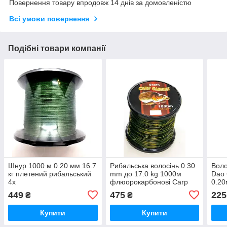
Повернення товару впродовж 14 днів за домовленістю
Всі умови повернення
Подібні товари компанії
Шнур 1000 м 0.20 мм 16.7
Рибальська волосінь 0.30
Воло
кг плетений рибальський
mm до 17.0 kg 1000м
Dao 
4х
флюорокарбонові Carp
0.20
Carbon
449
475
225
₴
₴
Купити
Купити