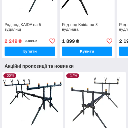
Род под KAIDA на 5
Род-под Kaida на 3
Род-
вудилищ
вудлища
вуд
2 249
1 899
2 1
₴
₴
2 889 ₴
Купити
Купити
Акційні пропозиції та новинки
–22%
–17%