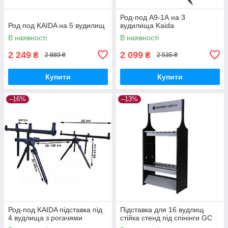
Род-под A9-1А на 3
Род под KAIDA на 5 вудилищ
вудилища Kaida
В наявності
В наявності
2 249
2 099
₴
₴
2 889 ₴
2 535 ₴
Купити
Купити
–16%
–13%
Род-под KAIDA підставка під
Підставка для 16 вудлищ
4 вудлища з рогачями
стійка стенд під спінінги GC