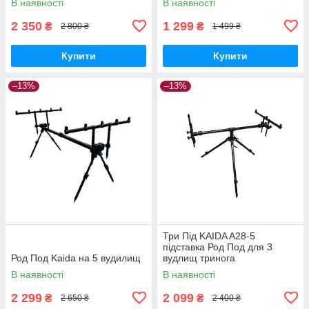
В наявності
В наявності
2 350
1 299
₴
₴
2 800 ₴
1 499 ₴
Купити
Купити
–13%
–13%
Три Під KAIDA A28-5
підставка Род Под для 3
Род Под Kaida на 5 вудилищ
вудлищ тринога
В наявності
В наявності
2 299
2 099
₴
₴
2 650 ₴
2 400 ₴