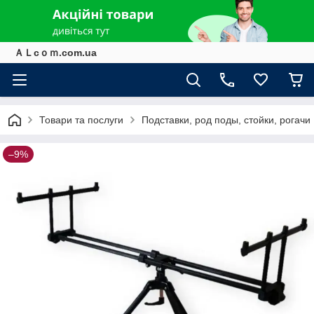
ＡＬcｏｍ.com.ua
Товари та послуги
Подставки, род поды, стойки, рогачи
–9%