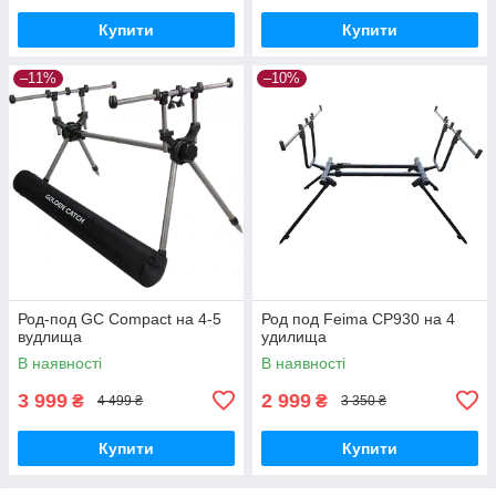
Купити
Купити
–11%
–10%
Род-под GC Compact на 4-5
Род под Feima СР930 на 4
вудлища
удилища
В наявності
В наявності
3 999
2 999
₴
₴
4 499 ₴
3 350 ₴
Купити
Купити