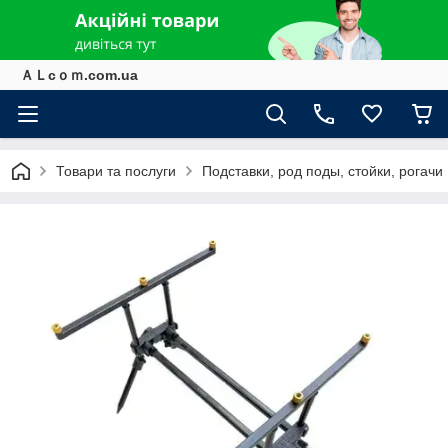
ＡＬcｏｍ.com.ua
Товари та послуги
Подставки, род поды, стойки, рогачи