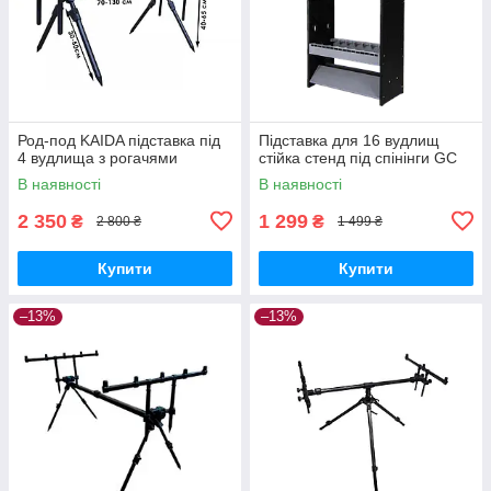
Род-под KAIDA підставка під
Підставка для 16 вудлищ
4 вудлища з рогачями
стійка стенд під спінінги GC
В наявності
В наявності
2 350
1 299
₴
₴
2 800 ₴
1 499 ₴
Купити
Купити
–13%
–13%