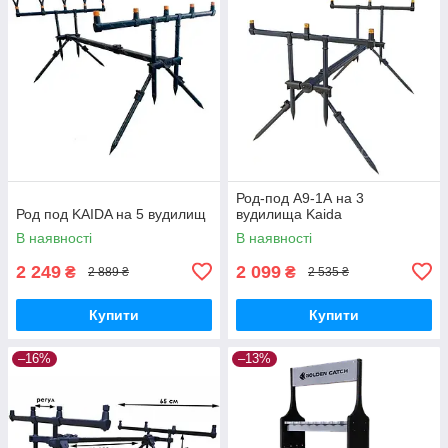
Род-под A9-1А на 3
Род под KAIDA на 5 вудилищ
вудилища Kaida
В наявності
В наявності
2 249
2 099
₴
₴
2 889 ₴
2 535 ₴
Купити
Купити
–16%
–13%