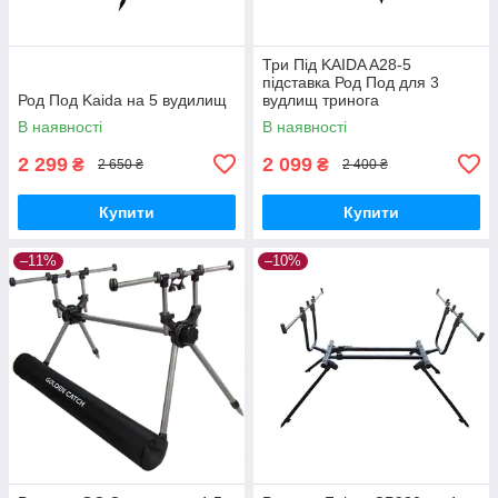
Три Під KAIDA A28-5
підставка Род Под для 3
Род Под Kaida на 5 вудилищ
вудлищ тринога
В наявності
В наявності
2 299
2 099
₴
₴
2 650 ₴
2 400 ₴
Купити
Купити
–11%
–10%