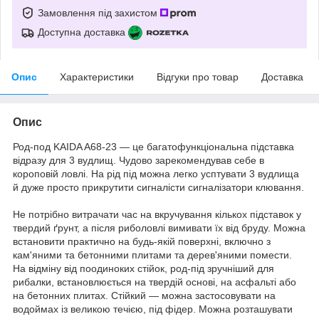
Замовлення під захистом
Доступна доставка
Опис
Характеристики
Відгуки про товар
Доставка
Опис
Род-под KAIDA A68-23 — це багатофункціональна підставка
відразу для 3 вудлищ. Чудово зарекомендував себе в
короповій ловлі. На рід під можна легко усптувати 3 вудлища
й дуже просто прикрутити сигналісти сигналізатори клювання.
Не потрібно витрачати час на вкручування кількох підставок у
твердий ґрунт, а після риболовлі вимивати їх від бруду. Можна
встановити практично на будь-якій поверхні, включно з
кам'яними та бетонними плитами та дерев'яними помести.
На відміну від поодиноких стійок, род-під зручніший для
рибалки, встановлюється на твердій основі, на асфальті або
на бетонних плитах. Стійкий — можна застосовувати на
водоймах із великою течією, під фідер. Можна розташувати