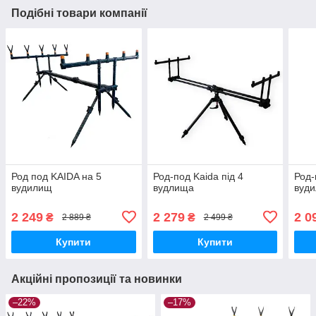
Подібні товари компанії
Род под KAIDA на 5
Род-под Kaida під 4
Род-
вудилищ
вудлища
вуди
2 249
2 279
2 0
₴
₴
2 889 ₴
2 499 ₴
Купити
Купити
Акційні пропозиції та новинки
–22%
–17%