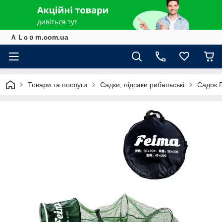
ＡＬcｏｍ.com.ua
Товари та послуги
Садки, підсаки рибальські
Садок 