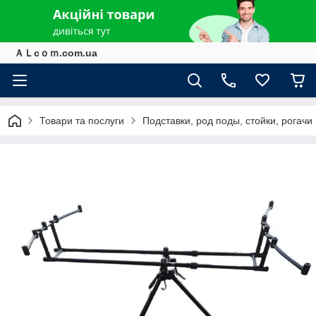
ＡＬcｏｍ.com.ua
Товари та послуги
Подставки, род поды, стойки, рогачи