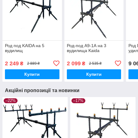
Род под KAIDA на 5
Род-под A9-1А на 3
Род 
вудилищ
вудилища Kaida
удил
2 249
2 099
9 0
₴
₴
2 889 ₴
2 535 ₴
Купити
Купити
Акційні пропозиції та новинки
–22%
–17%