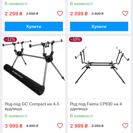
В наявності
В наявності
2 299
2 099
₴
₴
2 650 ₴
2 400 ₴
Купити
Купити
–11%
–10%
Род-под GC Compact на 4-5
Род под Feima СР930 на 4
вудлища
удилища
В наявності
В наявності
3 999
2 999
₴
₴
4 499 ₴
3 350 ₴