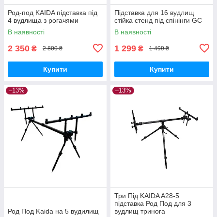
Род-под KAIDA підставка під
Підставка для 16 вудлищ
4 вудлища з рогачями
стійка стенд під спінінги GC
В наявності
В наявності
2 350
1 299
₴
₴
2 800 ₴
1 499 ₴
Купити
Купити
–13%
–13%
Три Під KAIDA A28-5
підставка Род Под для 3
Род Под Kaida на 5 вудилищ
вудлищ тринога