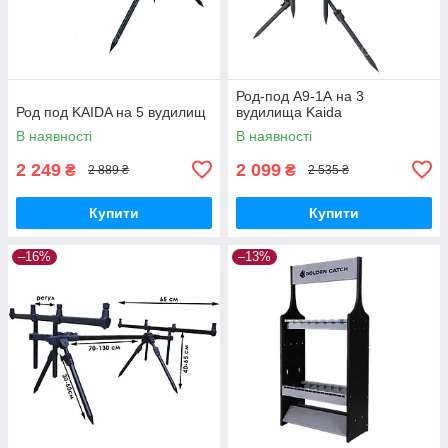
Род-под A9-1А на 3
Род под KAIDA на 5 вудилищ
вудилища Kaida
В наявності
В наявності
2 249
2 099
₴
₴
2 889 ₴
2 535 ₴
Купити
Купити
–16%
–13%