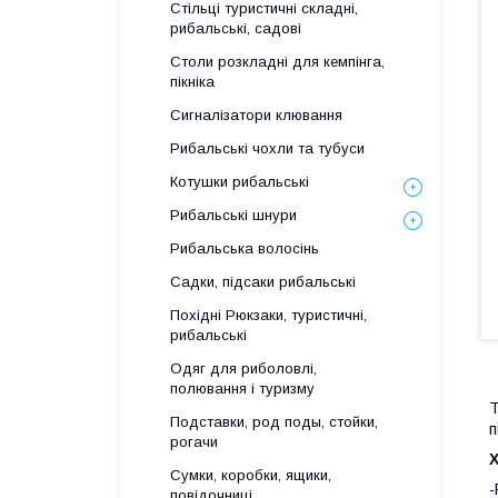
Стільці туристичні складні,
рибальські, садові
Столи розкладні для кемпінга,
пікніка
Сигналізатори клювання
Рибальські чохли та тубуси
Котушки рибальські
Рибальські шнури
Рибальська волосінь
Садки, підсаки рибальські
Похідні Рюкзаки, туристичні,
рибальські
Одяг для риболовлі,
полювання і туризму
Т
Подставки, род поды, стойки,
п
рогачи
Сумки, коробки, ящики,
-
повідочниці