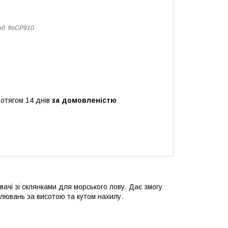
од:
fmСР910
ротягом 14 днів
за домовленістю
ачі зі склянками для морського лову. Дає змогу
улювань за висотою та кутом нахилу.