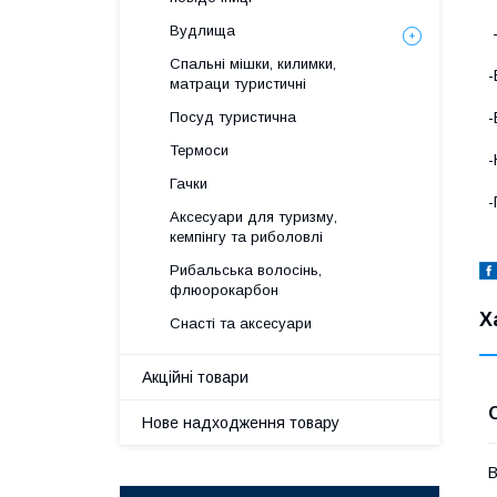
Вудлища
-
Спальні мішки, килимки,
-
матраци туристичні
Посуд туристична
-
Термоси
-
Гачки
-
Аксесуари для туризму,
кемпінгу та риболовлі
Рибальська волосінь,
флюорокарбон
Х
Снасті та аксесуари
Акційні товари
Нове надходження товару
В