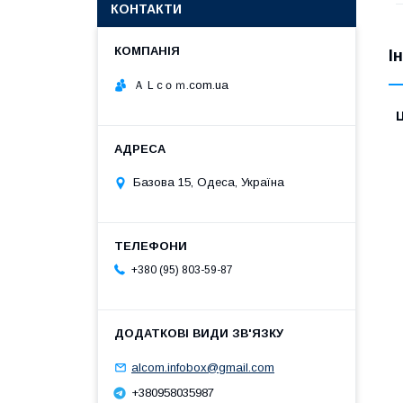
КОНТАКТИ
І
ＡＬcｏｍ.com.ua
Ц
Базова 15, Одеса, Україна
+380 (95) 803-59-87
alcom.infobox@gmail.com
+380958035987