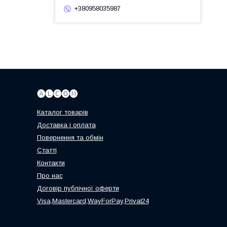
+380958035987
🅐🅛🅒🅞🅜
Каталог товарів
Доставка і оплата
Повернення та обмін
Статті
Контакти
Про нас
Договір публічної оферти
Visa,Mastercard,WayForPay,Privat24