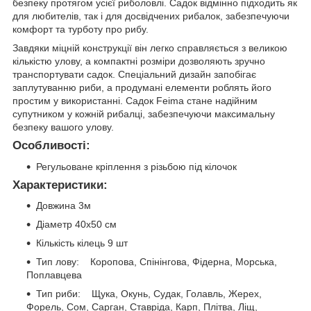
безпеку протягом усієї риболовлі. Садок відмінно підходить як
для любителів, так і для досвідчених рибалок, забезпечуючи
комфорт та турботу про рибу.
Завдяки міцній конструкції він легко справляється з великою
кількістю улову, а компактні розміри дозволяють зручно
транспортувати садок. Спеціальний дизайн запобігає
заплутуванню риби, а продумані елементи роблять його
простим у використанні. Садок Feima стане надійним
супутником у кожній рибалці, забезпечуючи максимальну
безпеку вашого улову.
Особливості:
Регульоване кріплення з різьбою під кілочок
Характеристики:
Довжина 3м
Діаметр 40x50 см
Кількість кілець 9 шт
Тип лову: Коропова, Спінінгова, Фідерна, Морська,
Поплавцева
Тип риби: Щука, Окунь, Судак, Голавль, Жерех,
Форель, Сом, Сарган, Ставріда, Карп, Плітва, Ліщ,