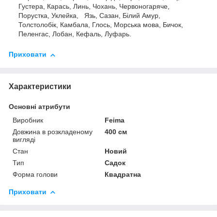
Густера, Карась, Линь, Чохань, Червоногаряче,
Порустка, Уклейка, Язь, Сазан, Білий Амур,
Толстолобік, Камбала, Глось, Морська мова, Бичок,
Пеленгас, Лобан, Кефаль, Луфарь.
Приховати
Характеристики
Основні атрибути
Виробник
Feima
Довжина в розкладеному
400 см
вигляді
Стан
Новий
Тип
Садок
Форма голови
Квадратна
Приховати