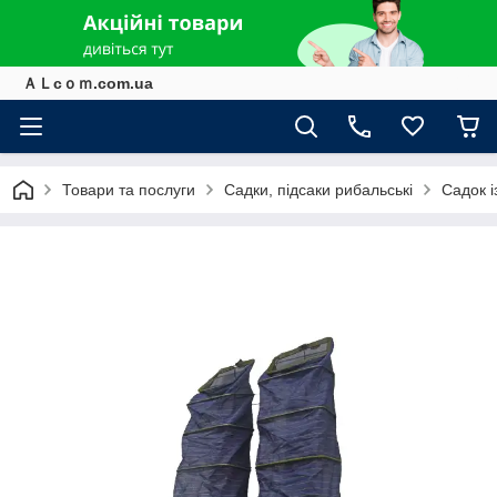
ＡＬcｏｍ.com.ua
Товари та послуги
Садки, підсаки рибальські
Садок і