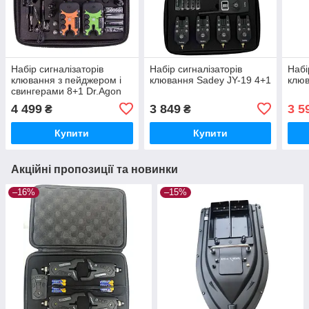
Набір сигналізаторів
Набір сигналізаторів
Набі
клювання з пейджером і
клювання Sadey JY-19 4+1
клюв
свингерами 8+1 Dr.Agon
27B-SWK
4 499
3 849
3 5
₴
₴
Купити
Купити
Акційні пропозиції та новинки
–16%
–15%