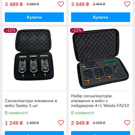
3 489
3 049
₴
₴
3 969 ₴
3 459 ₴
Купити
Купити
–11%
–11%
Набір сигналізаторів
Сигналізатори клювання в
клювання в кейсі з
кейсі Sadey 3 шт.
пейджером 4+1 Weida FA210
В наявності
В наявності
1 249
2 949
₴
₴
1 399 ₴
3 299 ₴