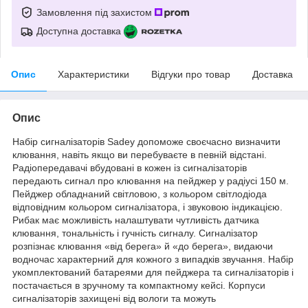
Замовлення під захистом
Доступна доставка
Опис
Характеристики
Відгуки про товар
Доставка
Опис
Набір сигналізаторів Sadey допоможе своєчасно визначити
клювання, навіть якщо ви перебуваєте в певній відстані.
Радіопередавачі вбудовані в кожен із сигналізаторів
передають сигнал про клювання на пейджер у радіусі 150 м.
Пейджер обладнаний світловою, з кольором світлодіода
відповідним кольором сигналізатора, і звуковою індикацією.
Рибак має можливість налаштувати чутливість датчика
клювання, тональність і гучність сигналу. Сигналізатор
розпізнає клювання «від берега» й «до берега», видаючи
водночас характерний для кожного з випадків звучання. Набір
укомплектований батареями для пейджера та сигналізаторів і
постачається в зручному та компактному кейсі. Корпуси
сигналізаторів захищені від вологи та можуть