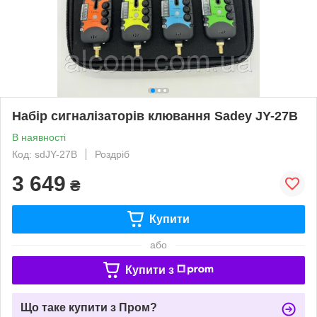
Набір сигналізаторів клювання Sadey JY-27B
В наявності
Код: sdJY-27B
Роздріб
3 649
₴
Купити
або
Купити з
Що таке купити з Пром?