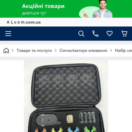
ＡＬcｏｍ.com.ua
Товари та послуги
Сигналізатори клювання
Набір си