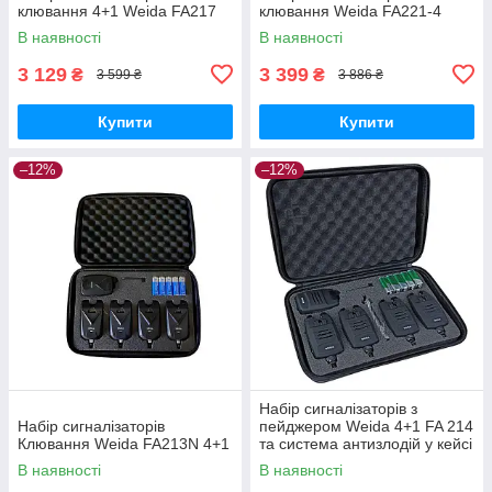
клювання 4+1 Weida FA217
клювання Weida FA221-4
В наявності
В наявності
3 129
3 399
₴
₴
3 599 ₴
3 886 ₴
Купити
Купити
–12%
–12%
Набір сигналізаторів з
Набір сигналізаторів
пейджером Weida 4+1 FA 214
Клювання Weida FA213N 4+1
та система антизлодій у кейсі
В наявності
В наявності