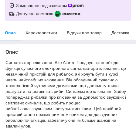
Замовлення під захистом
Доступна доставка
Опис
Характеристики
Відгуки про товар
Доставка
Опис
Сигналізатор клювання Bite Alarm. Поєднує всі необхідні
функції сучасного електронного сигналізатора клювання. це
незамінний пристрій для рибалок, які хочуть бути в курсі
навіть найслабших клювання. Він обладнаний сучасною
технологією й чутливими датчиками, що дає змогу точно
реагувати на активність риби. Сигналізатор клювання Sadey
попереджає рибалки про клювання за допомогою звукових і
світлових сигналів, що робить процес
рибної ловлі зручнішим і результативнішим. Цей надійний
пристрій стане незамінним помічником для досвідчених
рибалок-початківців, забезпечуючи їм більше шансів на
вдалий улов.