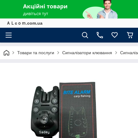
ＡＬcｏｍ.com.ua
Товари та послуги
Сигналізатори клювання
Сигналіз