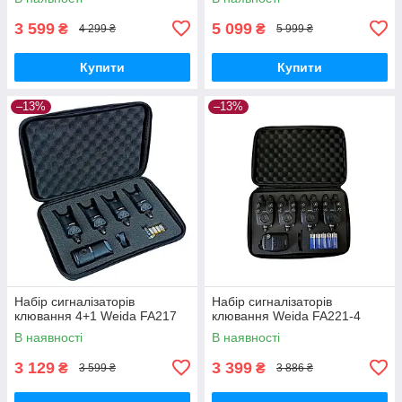
3 599
5 099
₴
₴
4 299 ₴
5 999 ₴
Купити
Купити
–13%
–13%
Набір сигналізаторів
Набір сигналізаторів
клювання 4+1 Weida FA217
клювання Weida FA221-4
В наявності
В наявності
3 129
3 399
₴
₴
3 599 ₴
3 886 ₴