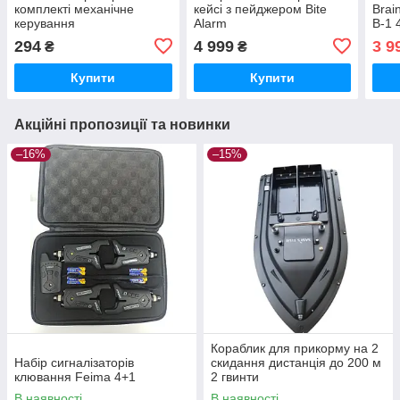
комплекті механічне
кейсі з пейджером Bite
Brai
керування
Alarm
B-1 
294
4 999
3 9
₴
₴
Купити
Купити
Акційні пропозиції та новинки
–16%
–15%
Кораблик для прикорму на 2
Набір сигналізаторів
скидання дистанція до 200 м
клювання Feima 4+1
2 гвинти
В наявності
В наявності