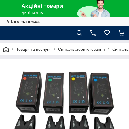
ＡＬcｏｍ.com.ua
Товари та послуги
Сигналізатори клювання
Сигналіз