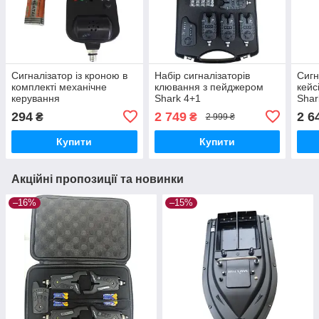
Сигналізатор із кроною в
Набір сигналізаторів
Сигн
комплекті механічне
клювання з пейджером
кейс
керування
Shark 4+1
Shar
294
2 749
2 6
₴
₴
2 999 ₴
Купити
Купити
Акційні пропозиції та новинки
–16%
–15%