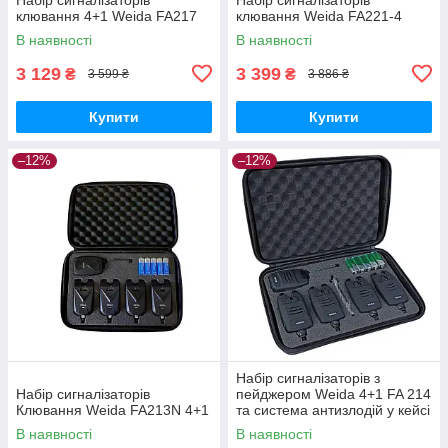
клювання 4+1 Weida FA217
клювання Weida FA221-4
В наявності
В наявності
3 129
3 399
₴
₴
3 599 ₴
3 886 ₴
Купити
Купити
–12%
–12%
Набір сигналізаторів з
Набір сигналізаторів
пейджером Weida 4+1 FA 214
Клювання Weida FA213N 4+1
та система антизлодій у кейсі
В наявності
В наявності