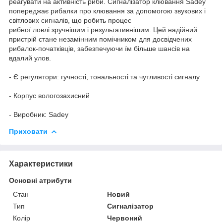
реагувати на активність риби. Сигналізатор клювання Sadey
попереджає рибалки про клювання за допомогою звукових і
світлових сигналів, що робить процес
рибної ловлі зручнішим і результативнішим. Цей надійний
пристрій стане незамінним помічником для досвідчених
рибалок-початківців, забезпечуючи їм більше шансів на
вдалий улов.
- Є регулятори: гучності, тональності та чутливості сигналу
- Корпус вологозахисний
- Виробник: Sadey
Приховати
Характеристики
Основні атрибути
Стан
Новий
Тип
Сигналізатор
Колір
Червоний