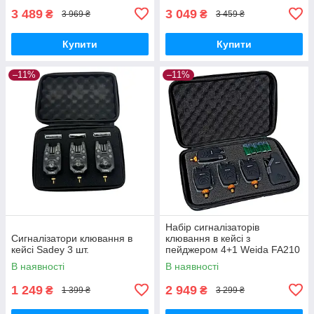
3 489
3 049
₴
₴
3 969 ₴
3 459 ₴
Купити
Купити
–11%
–11%
Набір сигналізаторів
Сигналізатори клювання в
клювання в кейсі з
кейсі Sadey 3 шт.
пейджером 4+1 Weida FA210
В наявності
В наявності
1 249
2 949
₴
₴
1 399 ₴
3 299 ₴