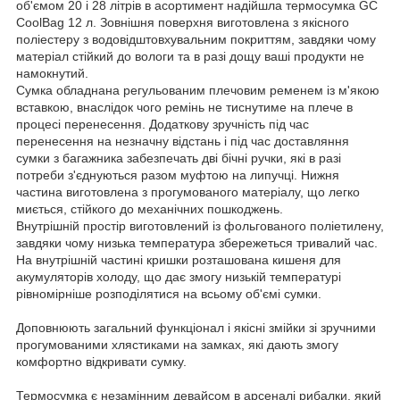
об'ємом 20 і 28 літрів в асортимент надійшла термосумка GC
CoolBag 12 л. Зовнішня поверхня виготовлена з якісного
поліестеру з водовідштовхувальним покриттям, завдяки чому
матеріал стійкий до вологи та в разі дощу ваші продукти не
намокнутий.
Сумка обладнана регульованим плечовим ременем із м'якою
вставкою, внаслідок чого ремінь не тиснутиме на плече в
процесі перенесення. Додаткову зручність під час
перенесення на незначну відстань і під час доставляння
сумки з багажника забезпечать дві бічні ручки, які в разі
потреби з'єднуються разом муфтою на липучці. Нижня
частина виготовлена з прогумованого матеріалу, що легко
миється, стійкого до механічних пошкоджень.
Внутрішній простір виготовлений із фольгованого поліетилену,
завдяки чому низька температура збережеться тривалий час.
На внутрішній частині кришки розташована кишеня для
акумуляторів холоду, що дає змогу низькій температурі
рівномірніше розподілятися на всьому об'ємі сумки.
Доповнюють загальний функціонал і якісні змійки зі зручними
прогумованими хлястиками на замках, які дають змогу
комфортно відкривати сумку.
Термосумка є незамінним девайсом в арсеналі рибалки, який