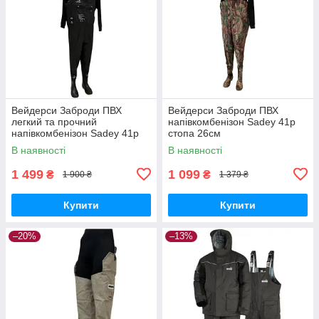
Вейдерси Заброди ПВХ
Вейдерси Заброди ПВХ
легкий та прочний
напівкомбенізон Sadey 41р
напівкомбенізон Sadey 41р
стопа 26см
В наявності
В наявності
1 499
1 099
₴
₴
1 900 ₴
1 379 ₴
Купити
Купити
–20%
–13%