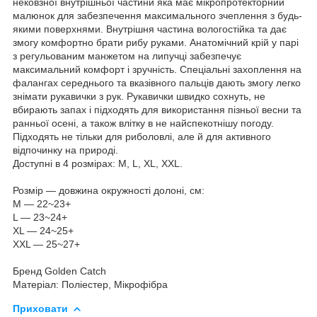
нековзної внутрішньої частини яка має мікропротекторний
малюнок для забезпечення максимального зчеплення з будь-
якими поверхнями. Внутрішня частина вологостійка та дає
змогу комфортно брати рибу руками. Анатомічний крій у парі
з регульованим манжетом на липучці забезпечує
максимальний комфорт і зручність. Спеціальні захоплення на
фалангах середнього та вказівного пальців дають змогу легко
знімати рукавички з рук. Рукавички швидко сохнуть, не
вбирають запах і підходять для використання пізньої весни та
ранньої осені, а також влітку в не найспекотнішу погоду.
Підходять не тільки для риболовлі, але й для активного
відпочинку на природі.
Доступні в 4 розмірах: M, L, XL, XXL.
Розмір — довжина окружності долоні, см:
M — 22~23+
L — 23~24+
XL — 24~25+
XXL — 25~27+
Бренд Golden Catch
Матеріал: Поліестер, Мікрофібра
Приховати