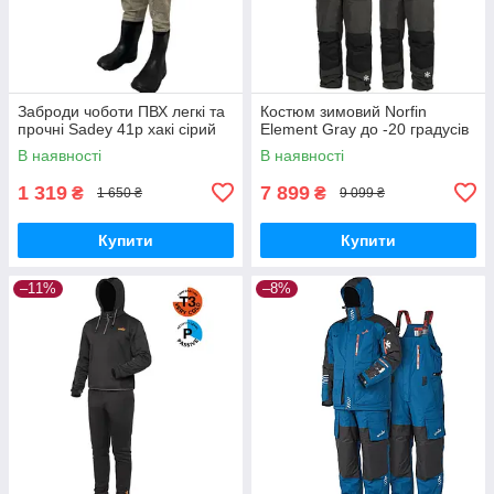
Заброди чоботи ПВХ легкі та
Костюм зимовий Norfin
прочні Sadey 41р хакі сірий
Element Gray до -20 градусів
В наявності
В наявності
1 319
7 899
₴
₴
1 650 ₴
9 099 ₴
Купити
Купити
–11%
–8%