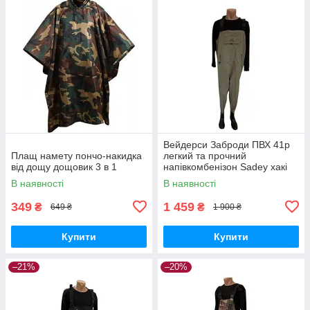
Вейдерси Заброди ПВХ 41р
Плащ намету пончо-накидка
легкий та прочний
від дощу дощовик 3 в 1
напівкомбенізон Sadey хакі
В наявності
В наявності
349
1 459
₴
₴
649 ₴
1 900 ₴
Купити
Купити
–21%
–20%