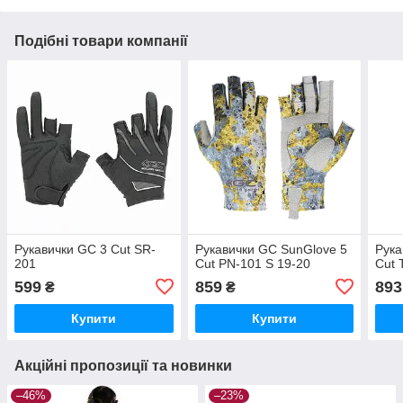
Подібні товари компанії
Рукавички GC 3 Cut SR-
Рукавички GC SunGlove 5
Рука
201
Cut PN-101 S 19-20
Cut 
599
859
893
₴
₴
Купити
Купити
Акційні пропозиції та новинки
–46%
–23%