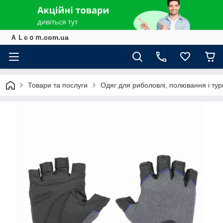
ＡＬcｏｍ.com.ua
Товари та послуги
Одяг для риболовлі, полювання і ту