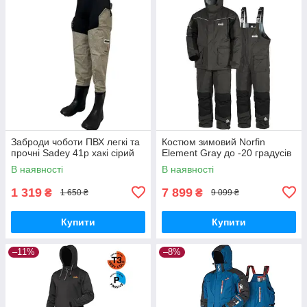
Заброди чоботи ПВХ легкі та
Костюм зимовий Norfin
прочні Sadey 41р хакі сірий
Element Gray до -20 градусів
В наявності
В наявності
1 319
7 899
₴
₴
1 650 ₴
9 099 ₴
Купити
Купити
–11%
–8%