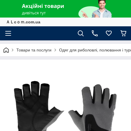
ＡＬcｏｍ.com.ua
Товари та послуги
Одяг для риболовлі, полювання і ту