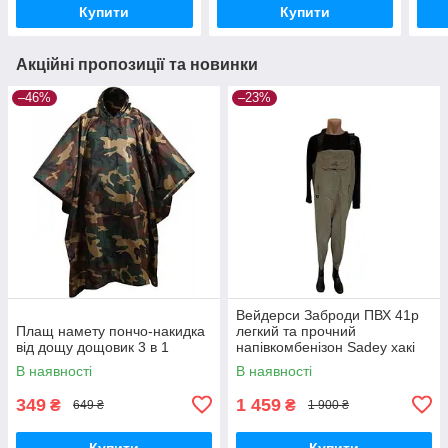
Купити
Купити
Акційні пропозиції та новинки
–46%
–23%
Вейдерси Заброди ПВХ 41р
Плащ намету пончо-накидка
легкий та прочний
від дощу дощовик 3 в 1
напівкомбенізон Sadey хакі
В наявності
В наявності
349
1 459
₴
₴
649 ₴
1 900 ₴
Купити
Купити