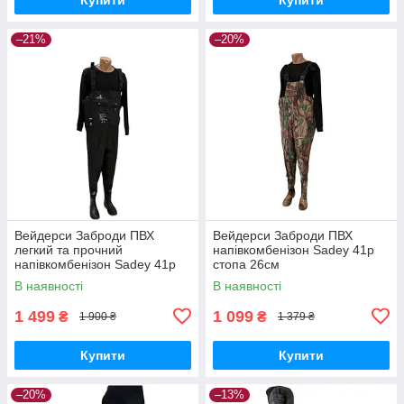
–21%
–20%
Вейдерси Заброди ПВХ
Вейдерси Заброди ПВХ
легкий та прочний
напівкомбенізон Sadey 41р
напівкомбенізон Sadey 41р
стопа 26см
В наявності
В наявності
1 499
1 099
₴
₴
1 900 ₴
1 379 ₴
Купити
Купити
–20%
–13%