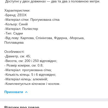
Доступні у двох довжинах — два та два з половиною метри.
Характеристики:
-Бренд: ZEOX
-Матеріал сітки: Прогумована сітка
-Кольор: Синій
-Матеріал: Поліестер
-Тип: Садки
-Від лову: Карпова, Спінінгова, Фідерна, -Морська,
Поплавцева
Особливості:
-Діаметр, см: 45;
-Висота, см: 200 і 250 відповідно;
- Розмір комірки, см: 0.8;
-Матеріал: прогумована сітка;
-Кількість кілець: 5 і 6 відповідно;
-Матеріал кілець: алюміній;
-Комплектується кілочком і чохлом.
Приховати
Відгуки про товар