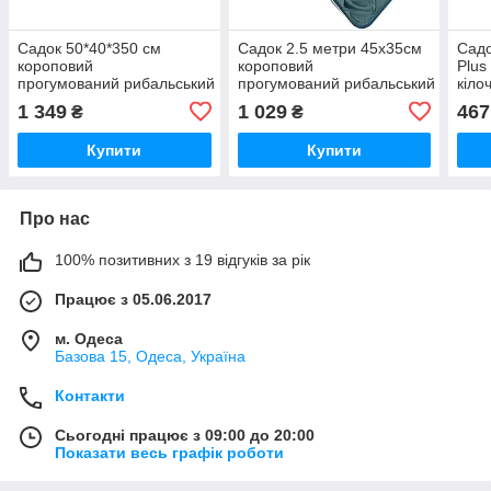
Садок 50*40*350 см
Садок 2.5 метри 45х35см
Садо
короповий
короповий
Plus
прогумований рибальський прямокутний
прогумований рибальський прямо
кіло
Sadey
1 349
1 029
467
₴
₴
Купити
Купити
Про нас
100% позитивних з 19 відгуків за рік
Працює з 05.06.2017
м. Одеса
Базова 15, Одеса, Україна
Контакти
Сьогодні працює з 09:00 до 20:00
Показати весь графік роботи