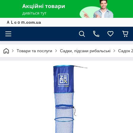
ＡＬcｏｍ.com.ua
Товари та послуги
Садки, підсаки рибальські
Садок 