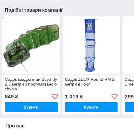
Подібні товари компанії
Садок квадратний Boya By
Садок ZEOX Round RM 2
Садо
2.5 метри з прогумованою
метри в чохлі
1 ме
сіткою
849
1 019
299
₴
₴
Купити
Купити
Про нас