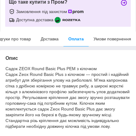
Що таке купити з Пром?
Замовлення під захистом
Доступна доставка
ідгуки про товар
Доставка
Оплата
Умови повернення
Опис
Садок ZEOX Round Basic Plus PEM з кілочком
Садок Zeox Round Basic Plus з кілочком — простий і надійний
атрибут для зберігання улову на риболовлі. М'яка капронова
сітка з дрібною коміркою не травмує рибу, а широкі жорсткі
кільця з алюмінієвого профілю забезпечують улов додатковий
простір. Регульоване кріплення дає змогу зручно розташувати
горловину-сака під потрібним кутом. Кілочок яким
комплектується садок Zeox Round Basic Plus дає змогу
закріпити його на березі в будь-якому зручному місці.
Стандартна різь кріплення дає можливість індивідуально
підбирати необхідну довжину кілочка під умови лову.