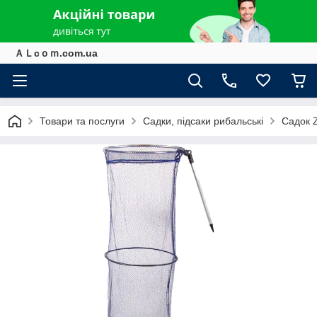
ＡＬcｏｍ.com.ua
Товари та послуги
Садки, підсаки рибальські
Садок Z