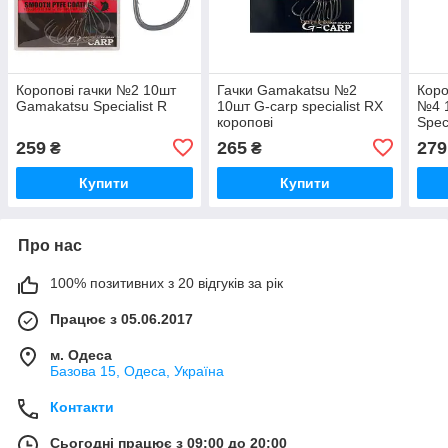
Коропові гачки №2 10шт
Гачки Gamakatsu №2
Коро
Gamakatsu Specialist R
10шт G-carp specialist RX
№4 
коропові
Speci
259
265
279
₴
₴
Купити
Купити
Про нас
100% позитивних з 20 відгуків за рік
Працює з 05.06.2017
м. Одеса
Базова 15, Одеса, Україна
Контакти
Сьогодні працює з 09:00 до 20:00