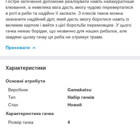
Гостре заточення допоможе реалізувати навіть найакуратніше
клювання, а невелика вага дасть змогу чудово перевертатися
в роті в риби та надійно її засікати. З плюсів також можна
зазначити надійний дріт, який дасть змогу боротися навіть із
великим карпом і вийти з цієї боротьби переможцем. У цього
гачка немає борідки, що незвично для наших рибалок, але
завдяки цьому гачку ця риба не отримує травм.
Приховати
Характеристики
Основні атрибути
Виробник
Gamakatsu
Тип
Набір гачків
Стан
Новий
Характеристика гачка
Розмір гачка
4