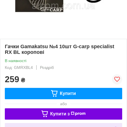
Гачки Gamakatsu №4 10шт G-carp specialist
RX BL коропові
В наявності
Код: GMRXBL4
Роздріб
259
₴
Купити
або
Купити з