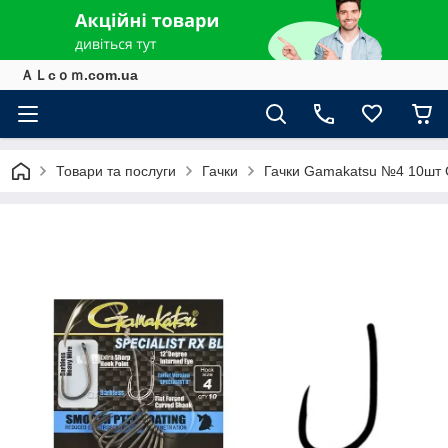
ＡＬcｏｍ.com.ua
Товари та послуги
Гачки
Гачки Gamakatsu №4 10шт G-