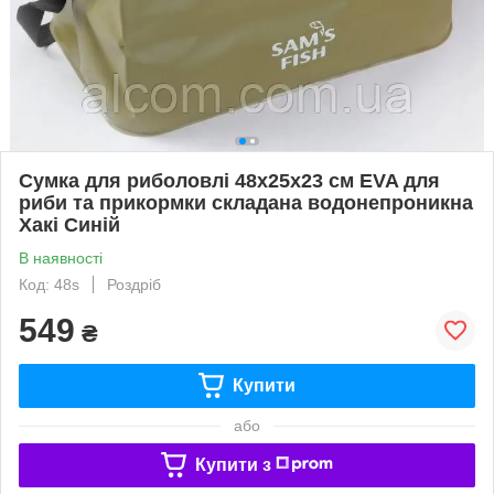
Сумка для риболовлі 48x25x23 см EVA для
риби та прикормки складана водонепроникна
Хакі Синій
В наявності
Код: 48s
Роздріб
549
₴
Купити
або
Купити з