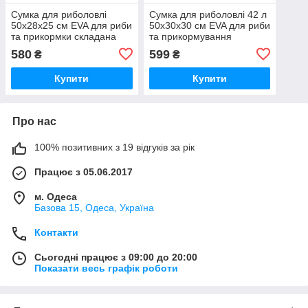
Сумка для риболовлі
Сумка для риболовлі 42 л
50x28x25 см EVA для риби
50x30x30 см EVA для риби
та прикормки складана
та прикормування
водонепроникна з
складана водонепроникна
580
599
₴
₴
клапаном
Купити
Купити
Про нас
100% позитивних з 19 відгуків за рік
Працює з 05.06.2017
м. Одеса
Базова 15, Одеса, Україна
Контакти
Сьогодні працює з 09:00 до 20:00
Показати весь графік роботи