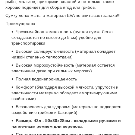
рыбы, мальков, прикормки, снастей и не только. также
хорошо подойдет для сбора ягод или грибов.
Сумку легко мыть, а материал EVA не впитывает запахи!!!
Преимущества
Чрезвычайная компактность (пустая сумка Легко
складывается по высоте до 5 см) удобно для
транспортировки
Высокая солнцеустойчивость (материал обладает
низкой степенью теплоотдачи)
Высокая морозоустойчивость (материал остается
эластичным даже при сильных морозах)
Полная водонепроницаемость
Комфорт (благодаря высокой мягкости, упругости и
эластичности материал обладает амортизирующими
свойствами)
Безопасность для здоровья (материал не подвержен
воздействию грибков и бактерий)
Размер: 42л - 50x30x28см - складными ручками и
наплечным ремнем для переноса
Складная водонепроницаемая сумка - отличное