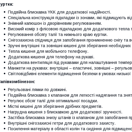
уртка:
Подвійна блискавка YKK для додаткової надійності.
Спеціальна конструкція підкладки із зонами, які підвищують в
Знімний капюшон із дворівневим регулюванням.
Високий комір з флісовою підкладкою для додаткового тепла 
Регулювання обсягу талії та нижнього краю куртки.
Снігозахисна спідниця для запобігання проникненню снігу та в
Зручні внутрішні та зовнішні кишені для зберігання необхідних
Тепла кишеня для мобільного телефону.
Додаткова кишеня для телефону на рукаві.
Додаткова вентиляція під рукавами для налаштування темпер
Манжети на рукавах: внутрішні – еластичні, зовнішні – регульов
Світловідбивні елементи підвищення безпеки в умовах низької
апівкомбінезон:
Регульовані лямки по довжині.
Подвійна блискавка з клапаном для легкості надягання та знят
Регулює обсяг талії для оптимальної посадки.
Місткі кишені для зберігання дрібних предметів.
Нагрудна кишеня з блискавкою для додаткової зручності.
Застібка-блискавка знизу штанів із клапаном для запобігання п
Внутрішні снігозахисні гетри для додаткового захисту.
Посилення матеріалу в області колін та сидіння для підвищеної