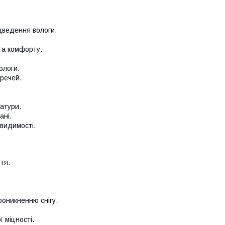
ідведення вологи.
та комфорту.
ологи.
 речей.
атури.
ані.
 видимості.
тя.
роникненню снігу.
 міцності.