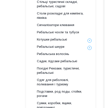
Стільці туристичні складні,
рибальські, садові
Столи розкладні для кемпінга,
пікніка
Сигналізатори клювання
Рибальські чохли та тубуси
Котушки рибальські
Рибальські шнури
Рибальська волосінь
Садки, підсаки рибальські
Похідні Рюкзаки, туристичні,
рибальські
Одяг для риболовлі,
полювання і туризму
Подставки, род поды, стойки,
рогачи
Сумки, коробки, ящики,
повідочниці