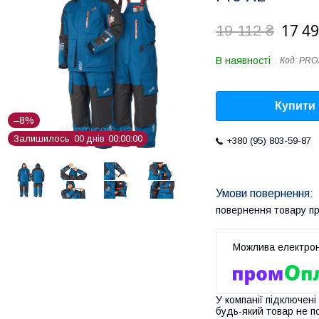
17 49
19 112 ₴
В наявності
Код:
PRO
Купити
–8%
Залишилось
0
0
днів
0
0
0
0
0
0
+380 (95) 803-59-87
повернення товару п
У компанії підключені
будь-який товар не п