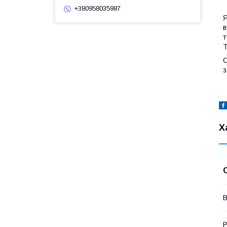
+380958035987
Я
в
т
Т
С
з
Х
В
Р