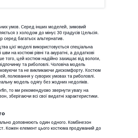
льних умов. Серед інших моделей, зимовий
ляється з холодом до мінус 30 градусів Цельсія.
ір серед багатьох альтернатив.
тва цієї моделі використовується спеціальна
і шви на костюмі рівні та акуратні, а додаткові
е того, цей костюм надійно захищає від вологи,
відпочинку та риболовлі. Чоловіча модель
 сковуючи та не викликаючи дискомфорту. Костюм
й, полювання у суворих умовах та риболовлі.
еальну модель одягу без жодних недоліків.
fin, то ми рекомендуємо звернути увагу на
он, зберігаючи всі свої видатні характеристики.
ro
деально доповнюють один одного. Комбінезон
хист. Кожен елемент цього костюма продуманий до