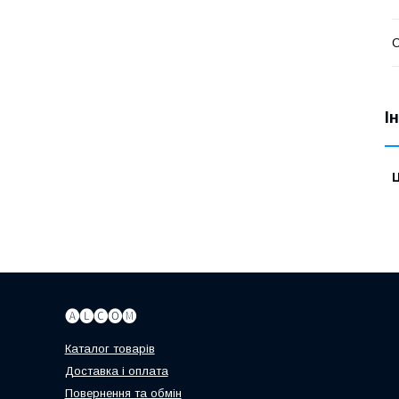
І
Ц
🅐🅛🅒🅞🅜
Каталог товарів
Доставка і оплата
Повернення та обмін