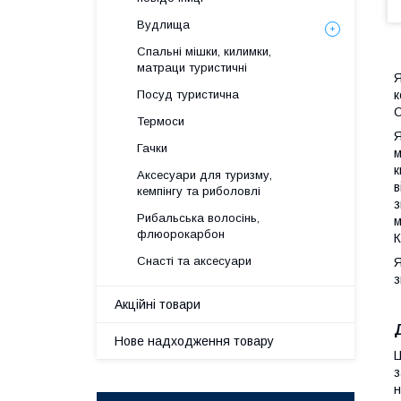
Вудлища
Спальні мішки, килимки,
матраци туристичні
Я
Посуд туристична
С
Термоси
Я
Гачки
м
к
Аксесуари для туризму,
в
кемпінгу та риболовлі
з
Рибальська волосінь,
м
флюорокарбон
К
Снасті та аксесуари
Я
з
Акційні товари
Нове надходження товару
Ц
з
н