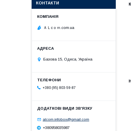
КОНТАКТИ
К
ＡＬcｏｍ.com.ua
Базова 15, Одеса, Україна
Н
+380 (95) 803-59-87
alcom.infobox@gmail.com
+380958035987