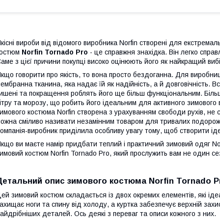
кісні вироби від відомого виробника Norfin створені для екстрема
костюм
Norfin Tornado Pro
- це справжня знахідка. Він легко справ
аме з цієї причини покупці високо оцінюють його як найкращий виб
кщо говорити про якість, то вона просто бездоганна. Для виробниц
ембранна тканина, яка надає їй як надійність, а й довговічність. Вс
ишені та покращення роблять його ще більш функціональним. Більш
ітру та морозу, що робить його ідеальним для активного зимового 
имового костюма Norfin створена з урахуванням свободи рухів, не
ожна сміливо називати незамінним товаром для тривалих подороже
омпанія-виробник приділила особливу увагу тому, щоб створити ід
кщо ви маєте намір придбати теплий і практичний зимовий одяг Nor
имовий костюм Norfin Tornado Pro, який прослужить вам не один сез
Детальний опис зимового костюма Norfin Tornado P
ей зимовий костюм складається із двох окремих елементів, які і
ахищає ноги та спину від холоду, а куртка забезпечує верхній за
айдрібніших деталей. Ось деякі з переваг та описи кожного з них.