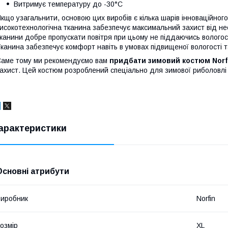
Витримує температуру до -30°C
кщо узагальнити, основою цих виробів є кілька шарів інновацій
исокотехнологічна тканина забезпечує максимальний захист від не
канини добре пропускати повітря при цьому не піддаючись вологос
канина забезпечує комфорт навіть в умовах підвищеної вологості та
аме тому ми рекомендуємо вам
придбати зимовий костюм Norfi
ахист. Цей костюм розроблений спеціально для зимової риболовлі 
арактеристики
Основні атрибути
иробник
Norfin
озмір
XL