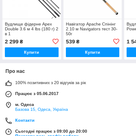
Вудлище фідерне Apex
Навігатор Apache Спінінг
Вуд
Double 3.6 м 4 lbs (180 г) 2
2.10 м Navigators тест 30-
Powe
в 1
50г
2 299
539
1 5
₴
₴
Купити
Купити
Про нас
100% позитивних з 20 відгуків за рік
Працює з 05.06.2017
м. Одеса
Базова 15, Одеса, Україна
Контакти
Сьогодні працює з 09:00 до 20:00
Показати весь графік роботи