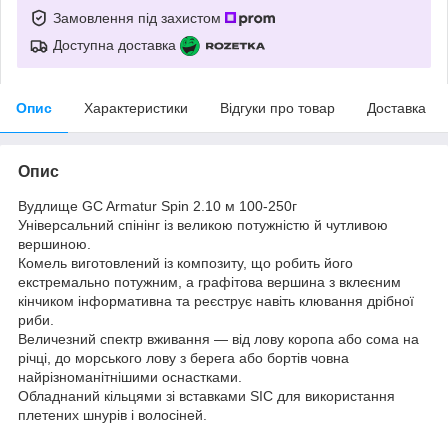
Замовлення під захистом
Доступна доставка
Опис
Характеристики
Відгуки про товар
Доставка
Опис
Вудлище GC Armatur Spin 2.10 м 100-250г
Універсальний спінінг із великою потужністю й чутливою
вершиною.
Комель виготовлений із композиту, що робить його
екстремально потужним, а графітова вершина з вклеєним
кінчиком інформативна та реєструє навіть клювання дрібної
риби.
Величезний спектр вживання — від лову коропа або сома на
річці, до морського лову з берега або бортів човна
найрізноманітнішими оснастками.
Обладнаний кільцями зі вставками SIC для використання
плетених шнурів і волосіней.