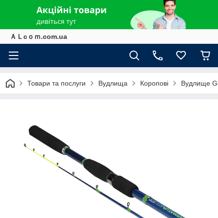
ＡＬcｏｍ.com.ua
Товари та послуги
Вудлища
Коропові
Вудлище GC