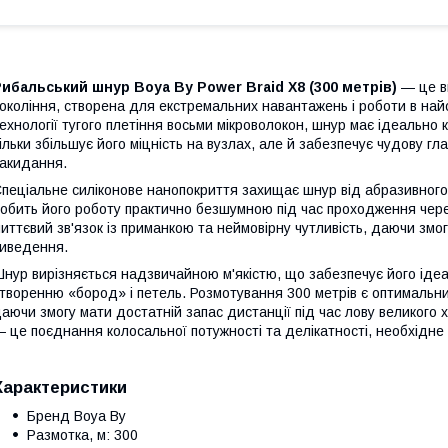
ибальський шнур Boya By Power Braid X8 (300 метрів)
— це ви
окоління, створена для екстремальних навантажень і роботи в на
ехнології тугого плетіння восьми мікроволокон, шнур має ідеально к
ільки збільшує його міцність на вузлах, але й забезпечує чудову г
акидання.
пеціальне силіконове нанопокриття захищає шнур від абразивного 
обить його роботу практично безшумною під час проходження чере
иттєвий зв'язок із приманкою та неймовірну чутливість, даючи змо
иведення.
нур вирізняється надзвичайною м'якістю, що забезпечує його іде
творенню «бород» і петель. Розмотування 300 метрів є оптимальни
аючи змогу мати достатній запас дистанції під час лову великого 
 це поєднання колосальної потужності та делікатності, необхідне
Характеристики
Бренд Boya By
Размотка, м: 300