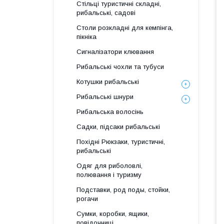
Стільці туристичні складні,
рибальські, садові
Столи розкладні для кемпінга,
пікніка
Сигналізатори клювання
Рибальські чохли та тубуси
Котушки рибальські
Рибальські шнури
Рибальська волосінь
Садки, підсаки рибальські
Похідні Рюкзаки, туристичні,
рибальські
Одяг для риболовлі,
полювання і туризму
Подставки, род поды, стойки,
рогачи
Сумки, коробки, ящики,
повідочниці