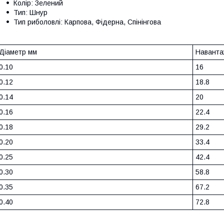
Колір: Зелений
Тип: Шнур
Тип риболовлі: Карпова, Фідерна, Спінінгова
Діаметр мм
Наванта
0.10
16
0.12
18.8
0.14
20
0.16
22.4
0.18
29.2
0.20
33.4
0.25
42.4
0.30
58.8
0.35
67.2
0.40
72.8