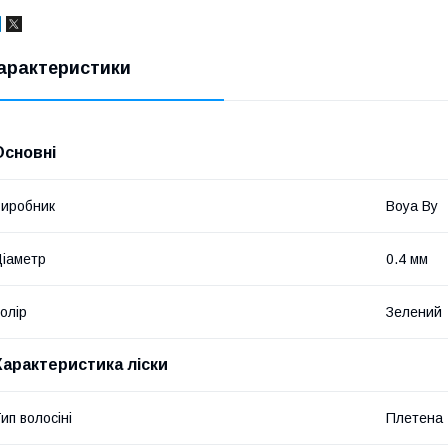
арактеристики
Основні
иробник
Boya By
іаметр
0.4 мм
олір
Зелений
Характеристика ліски
ип волосіні
Плетена