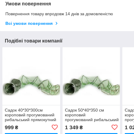
Умови повернення
Повернення товару впродовж 14 днів за домовленістю
Всі умови повернення
Подібні товари компанії
Садок 40*30*300см
Садок 50*40*350 см
Садо
короповий прогумований
короповий
коро
рибальський прямокутний
прогумований рибальський прямо
прог
Sad
999
1 349
1 0
₴
₴