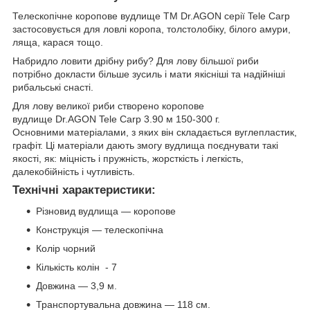
Телескопічне коропове вудлище ТМ Dr.AGON серії Tele Carp
застосовується для ловлі коропа, толстолобіку, білого амури,
ляща, карася тощо.
Набридло ловити дрібну рибу? Для лову більшої риби
потрібно докласти більше зусиль і мати якісніші та надійніші
рибальські снасті.
Для лову великої риби створено коропове
вудлище Dr.AGON Tele Carp 3.90 м 150-300 г.
Основними матеріалами, з яких він складається вуглепластик,
графіт. Ці матеріали дають змогу вудлища поєднувати такі
якості, як: міцність і пружність, жорсткість і легкість,
далекобійність і чутливість.
Технічні характеристики:
Різновид вудлища — коропове
Конструкція — телескопічна
Колір чорний
Кількість колін - 7
Довжина — 3,9 м.
Транспортувальна довжина — 118 см.