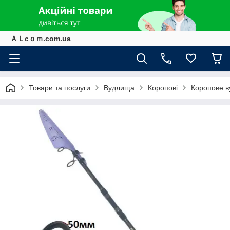
ＡＬcｏｍ.com.ua
Товари та послуги
Вудлища
Коропові
Коропове в