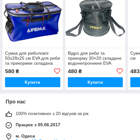
Сумка для риболовлі
Відро для риби та
Сумк
50x28x25 см EVA для риби
прикорму 30×20 складане
см
та прикормки складана
водонепроникне EVA
водонепроникна з
580
480
483
₴
₴
клапаном
Купити
Купити
Про нас
100% позитивних з 20 відгуків за рік
Працює з 05.06.2017
м. Одеса