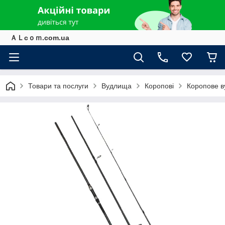
ＡＬcｏｍ.com.ua
Товари та послуги
Вудлища
Коропові
Коропове в