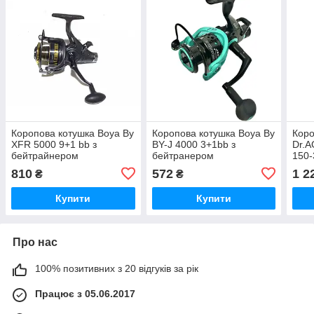
Коропова котушка Boya By
Коропова котушка Boya By
Кор
XFR 5000 9+1 bb з
BY-J 4000 3+1bb з
Dr.A
бейтрайнером
бейтранером
150-
пот
810
572
1 2
₴
₴
Купити
Купити
Про нас
100% позитивних з 20 відгуків за рік
Працює з 05.06.2017