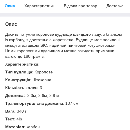
Опис
Характеристики
Відгуки про товар
Доставка
Опис
Досить потужне коропове вудлище швидкого ладу, з бланком
із карбону, з достатньою жорсткістю. Вудлище має посилені
кільця зі вставкою SIC, надійний гвинтовий котушкотримач.
Цими короповими вудлищами можна закидати приманки
вагою до 180 грамів.
Характеристики
:
Тип
вудлища
: Коропове
Конструкція
: Штекерна
Кількість
колен
: 3
Довжина:
: 3.3м, 3.6м, 3.9 м.
Транспортувальна
довжина
: 137 см
Вага
: 340 г
Тест
: 4lb
Матеріал
: карбон