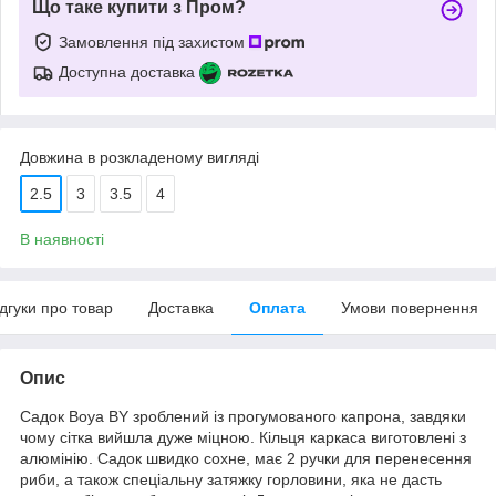
Що таке купити з Пром?
Замовлення під захистом
Доступна доставка
Довжина в розкладеному вигляді
2.5
3
3.5
4
В наявності
ідгуки про товар
Доставка
Оплата
Умови повернення
Опис
Садок Boya BY зроблений із прогумованого капрона, завдяки
чому сітка вийшла дуже міцною. Кільця каркаса виготовлені з
алюмінію. Садок швидко сохне, має 2 ручки для перенесення
риби, а також спеціальну затяжку горловини, яка не дасть