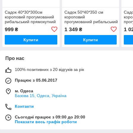
Садок 40*30*300см
Садок 50*40*350 см
Садо
короповий прогумований
короповий
коро
рибальський прямокутний
прогумований рибальський прямо
прог
Sad
999
1 349
1 0
₴
₴
Купити
Купити
Про нас
100% позитивних з 20 відгуків за рік
Працює з 05.06.2017
м. Одеса
Базова 15, Одеса, Україна
Контакти
Сьогодні працює з 09:00 до 20:00
Показати весь графік роботи