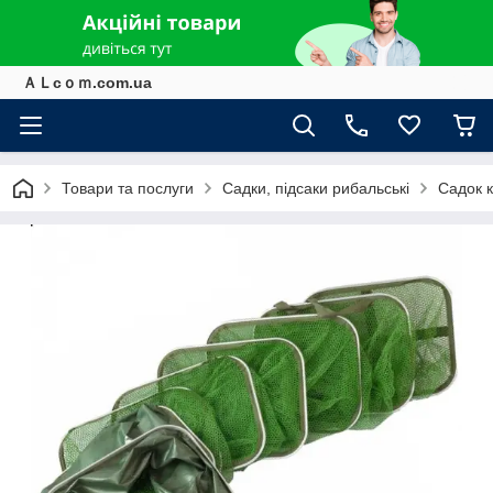
ＡＬcｏｍ.com.ua
Товари та послуги
Садки, підсаки рибальські
Садок к