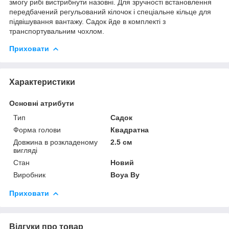
змогу рибі вистрибнути назовні. Для зручності встановлення
передбачений регульований кілочок і спеціальне кільце для
підвішування вантажу. Садок йде в комплекті з
транспортувальним чохлом.
Приховати
Характеристики
Основні атрибути
Тип
Садок
Форма голови
Квадратна
Довжина в розкладеному
2.5 см
вигляді
Стан
Новий
Виробник
Boya By
Приховати
Відгуки про товар