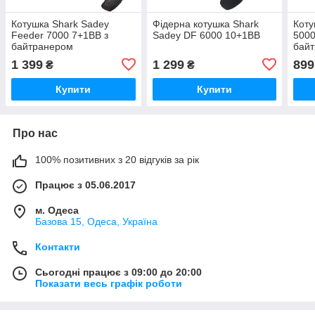
Котушка Shark Sadey
Фідерна котушка Shark
Коту
Feeder 7000 7+1BB з
Sadey DF 6000 10+1ВВ
5000
байтранером
бай
1 399
1 299
899
₴
₴
Купити
Купити
Про нас
100% позитивних з 20 відгуків за рік
Працює з 05.06.2017
м. Одеса
Базова 15, Одеса, Україна
Контакти
Сьогодні працює з 09:00 до 20:00
Показати весь графік роботи