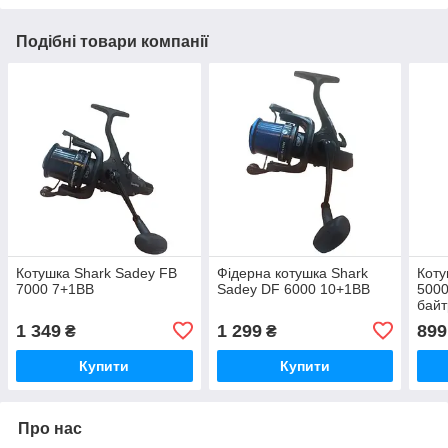
Подібні товари компанії
Котушка Shark Sadey FB
Фідерна котушка Shark
Коту
7000 7+1ВВ
Sadey DF 6000 10+1ВВ
5000
бай
1 349
1 299
899
₴
₴
Купити
Купити
Про нас