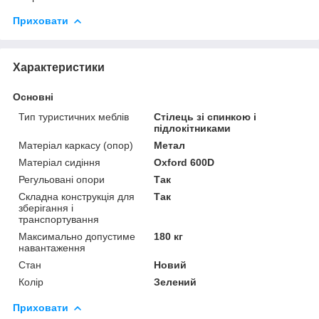
Приховати
Характеристики
Основні
Тип туристичних меблів
Стілець зі спинкою і
підлокітниками
Матеріал каркасу (опор)
Метал
Матеріал сидіння
Oxford 600D
Регульовані опори
Так
Складна конструкція для
Так
зберігання і
транспортування
Максимально допустиме
180 кг
навантаження
Стан
Новий
Колір
Зелений
Приховати