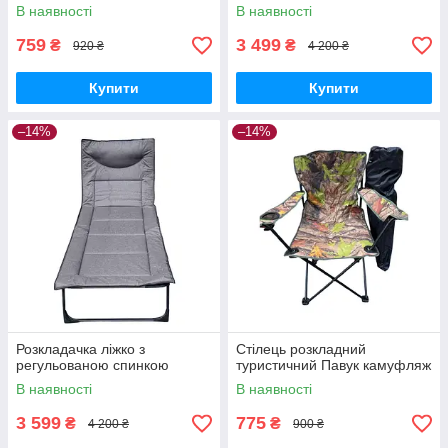
В наявності
В наявності
759
3 499
₴
₴
920 ₴
4 200 ₴
Купити
Купити
–14%
–14%
Розкладачка ліжко з
Стілець розкладний
регульованою спинкою
туристичний Павук камуфляж
В наявності
В наявності
3 599
775
₴
₴
4 200 ₴
900 ₴