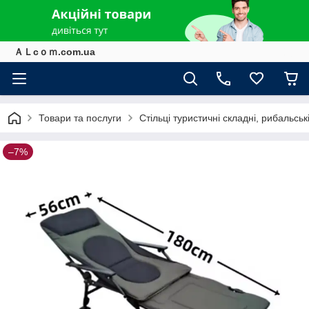
ＡＬcｏｍ.com.ua
Товари та послуги
Стільці туристичні складні, рибальські
–7%