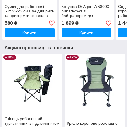
Сумка для риболовлі
Котушка Dr.Agon WN8000
Садо
50x28x25 см EVA для риби
рибальська з
коро
та прикормки складана
байтранером для
риба
водонепроникна з
коропової та фідерної
580
1 899
1 4
₴
₴
клапаном
риболовлі
Купити
Купити
Акційні пропозиції та новинки
–18%
–17%
Стілець риболовний
туристичний із підсклянником
Крісло коропове розкладне