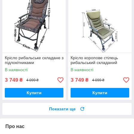
Крісло рибальське складане з
Крісло коропове стілець
підлокітниками
рибальський складаний
В наявності
В наявності
3 749
3 749
₴
₴
4 099 ₴
4 099 ₴
Купити
Купити
Показати ще
Про нас