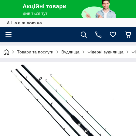
ＡＬcｏｍ.com.ua
Товари та послуги
Вудлища
Фідерні вудилища
Фі