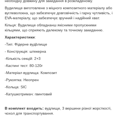
необхідну довжину для закидання в розкладеному.
Вудилище виготовлене з міцного композитного матеріалу або
вуглеволокна, що забезпечує довговічність і гарну чутливість, і
EVA-матеріалу, що забезпечує зручний і надійний хват.
Кільця: Вудилище обладнанш якісними пропускними
кільцями, що сприяють далекому та точному закиданню.
Характеристики
:
-Тип: Фідерне вудbлище
- Конструкція: штекерна
-Кількість секцій: 2+3
-Кастинг тест: 80-120г
-Матеріал вудлища: Композит
-Рукоятка: Неопрен
-Кольца: SIC
-Катушкотримач: гвинтовий
В комплект входить:
вудлище, 3 вершини різної жорсткості,
чохол для транспортування.