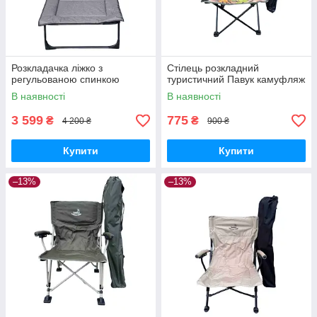
Розкладачка ліжко з
Стілець розкладний
регульованою спинкою
туристичний Павук камуфляж
В наявності
В наявності
3 599
775
₴
₴
4 200 ₴
900 ₴
Купити
Купити
–13%
–13%