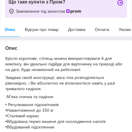
Що таке купити з Пром?
Замовлення під захистом
Опис
Відгуки про товар
Доставка
Оплата
Умови
Опис
Крісло коропове, стілець можна використовувати й для
кемпінгу, він ідеально підійде для відпочинку на природі або
на дачі, буде незамінний на риболовлі.
Завдяки своїй конструкції, вага тіла розподіляється
рівномірно, і Ви абсолютно не втомлюєтеся навіть у разі
тривалого сидіння.
-М'яка спинка та сидіння
• Регулювання підлокітників
•Навантаження до 150 кг
•Сталевий каркас
•Вбудована термо кишеня для охолодження напоїв
•Вбудований підсклянник