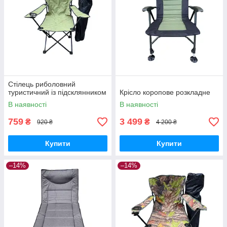
Стілець риболовний
туристичний із підсклянником
Крісло коропове розкладне
В наявності
В наявності
759
3 499
₴
₴
920 ₴
4 200 ₴
Купити
Купити
–14%
–14%