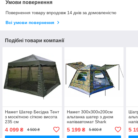
Умови повернення
Повернення товару впродовж 14 днів за домовленістю
Всі умови повернення
Подібні товари компанії
Намет Шатер Бесідка Тент
Намет 300x300x200см
Шат
з москітною сіткою висота
альтанка шатер з дном
альт
235 см
напівавтомат Shark
напі
4 099
5 199
5 1
₴
₴
4 500 ₴
5 800 ₴