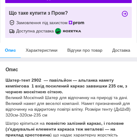
Що таке купити з Пром?
Замовлення під захистом
Доступна доставка
Опис
Характеристики
Відгуки про товар
Доставка
Опис
Шатер-тент 2902 — павільйон — альтанка намету
кемпінгова 1 вхід посилений каркас заввишки 235 см, з
чорною москітною сіткою.
Великий Москітний Шатер для відпочинку на природі та дачі.
Великий намет для веселої компанії. Намет призначений для
відпочинку на відкритому повітрі влітку. Розміри тенту (ДхШхВ)
320см-320см-235 см
Шатро кріпиться на
повністю залізний каркас, і головне
(з'єднувальні елементи каркаса теж металеві — на
приклад хрестовина
) що надає характерну жорсткість