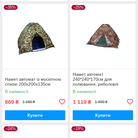
–35%
–25%
Намет автомат
Намет автомат із москітною
240*240*170см для
сіткою 200x200x135см
полювання, риболовлі
туризму
В наявності
В наявності
869
1 119
₴
₴
1 345 ₴
1 499 ₴
Купити
Купити
–24%
–19%