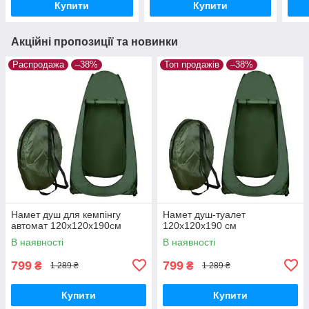
Купити
Купити
Акційні пропозиції та новинки
Распродажа
–38%
Топ продажів
–38%
Намет душ для кемпінгу
Намет душ-туалет
автомат 120x120x190см
120x120x190 см
В наявності
В наявності
799
799
₴
₴
1 289 ₴
1 289 ₴
Купити
Купити