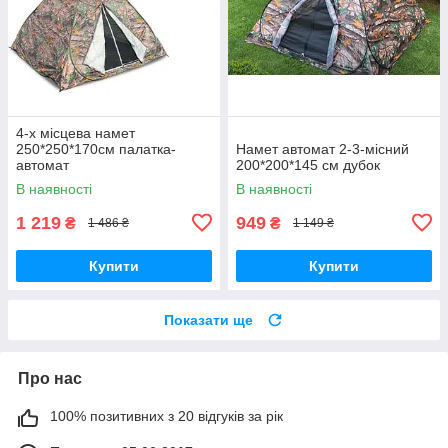
4-х місцева намет
250*250*170cм палатка-
Намет автомат 2-3-місний
автомат
200*200*145 см дубок
В наявності
В наявності
1 219
949
₴
₴
1 486 ₴
1 149 ₴
Купити
Купити
Показати ще
Про нас
100% позитивних з 20 відгуків за рік