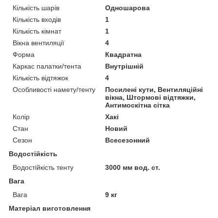
Кількість шарів
Одношарова
Кількість входів
1
Кількість кімнат
1
Вікна вентиляції
4
Форма
Квадратна
Каркас палатки/тента
Внутрішній
Кількість відтяжок
4
Особливості намету/тенту
Посилені кути, Вентиляційні
вікна, Штормові відтяжки,
Антимоскітна сітка
Колір
Хакі
Стан
Новий
Сезон
Всесезонний
Водостійкість
Водостійкість тенту
3000 мм вод. ст.
Вага
Вага
9 кг
Матеріал виготовлення