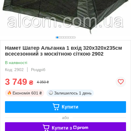
Намет Шатер Альтанка 1 вхід 320x320x235см
всесезонний з москітною сіткою 2902
В наявності
Код: 2902
Роздріб
3 749
₴
4 350 ₴
Економія
601 ₴
Залишилось
1 день
Купити
або
Купити з