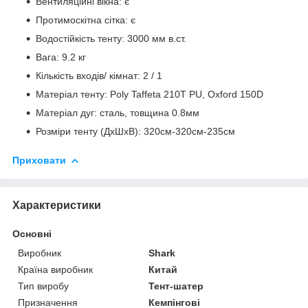
Вентиляційні вікна: є
Протимоскітна сітка: є
Водостійкість тенту: 3000 мм в.ст.
Вага: 9.2 кг
Кількість входів/ кімнат: 2 / 1
Матеріал тенту: Poly Taffeta 210T PU, Oxford 150D
Матеріал дуг: сталь, товщина 0.8мм
Розміри тенту (ДхШхВ): 320см-320см-235см
Приховати
Характеристики
Основні
Виробник
Shark
Країна виробник
Китай
Тип виробу
Тент-шатер
Призначення
Кемпінгові