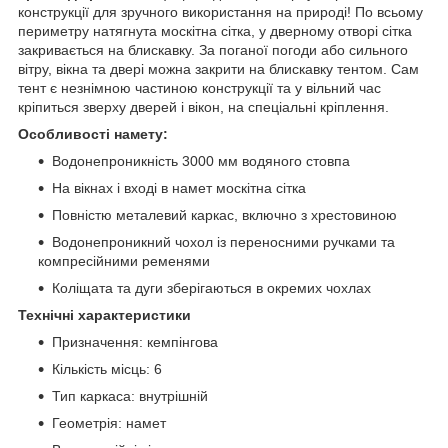
конструкції для зручного використання на природі! По всьому
периметру натягнута москітна сітка, у дверному отворі сітка
закривається на блискавку. За поганої погоди або сильного
вітру, вікна та двері можна закрити на блискавку тентом. Сам
тент є незнімною частиною конструкції та у вільний час
кріпиться зверху дверей і вікон, на спеціальні кріплення.
Особливості намету:
Водонепроникність 3000 мм водяного стовпа
На вікнах і вході в намет москітна сітка
Повністю металевий каркас, включно з хрестовиною
Водонепроникний чохол із переносними ручками та
компресійними ременями
Коліщата та дуги зберігаються в окремих чохлах
Технічні характеристики
Призначення: кемпінгова
Кількість місць: 6
Тип каркаса: внутрішній
Геометрія: намет