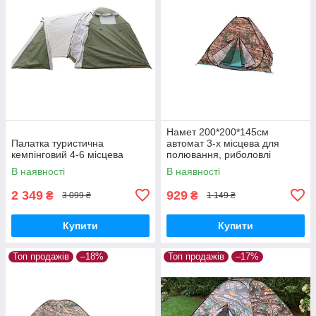
Намет 200*200*145см
Палатка туристична
автомат 3-х місцева для
кемпінговий 4-6 місцева
полювання, риболовлі
туризму
В наявності
В наявності
2 349
929
₴
₴
3 099 ₴
1 149 ₴
Купити
Купити
Топ продажів
–18%
Топ продажів
–17%