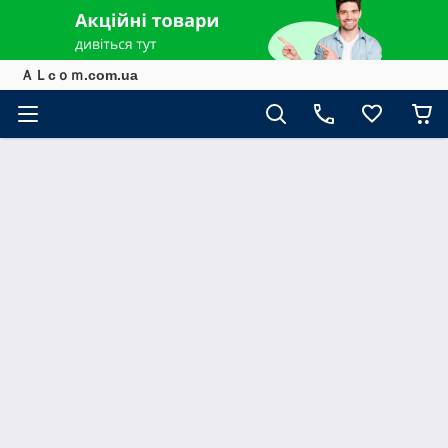
ＡＬcｏｍ.com.ua