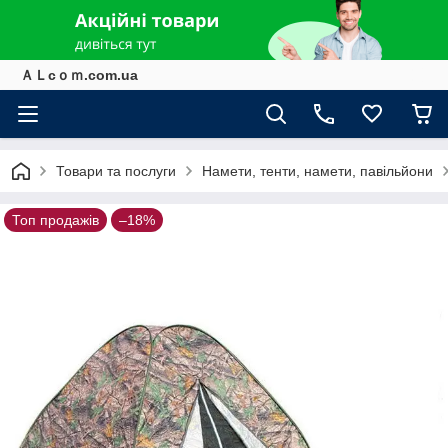
ＡＬcｏｍ.com.ua
Товари та послуги
Намети, тенти, намети, павільйони
Топ продажів
–18%