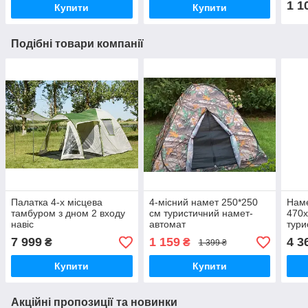
1 1
Купити
Купити
Подібні товари компанії
Палатка 4-х місцева
4-місний намет 250*250
Наме
тамбуром з дном 2 входу
см туристичний намет-
470
навіс
автомат
тури
вели
7 999
1 159
4 3
₴
₴
1 399 ₴
вікн
Купити
Купити
Акційні пропозиції та новинки