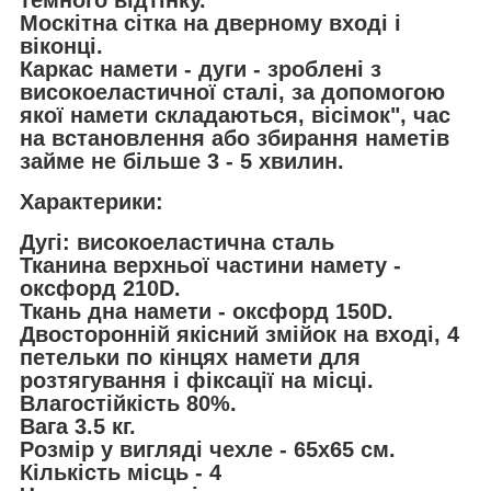
темного відтінку.
Москітна сітка на дверному вході і
віконці.
Каркас намети - дуги - зроблені з
високоеластичної сталі, за допомогою
якої намети складаються, вісімок", час
на встановлення або збирання наметів
займе не більше 3 - 5 хвилин.
Характерики:
Дугі: високоеластична сталь
Тканина верхньої частини намету -
оксфорд 210D.
Ткань дна намети - оксфорд 150D.
Двосторонній якісний змійок на вході, 4
петельки по кінцях намети для
розтягування і фіксації на місці.
Влагостійкість 80%.
Вага 3.5 кг.
Розмір у вигляді чехле - 65х65 см.
Кількість місць - 4