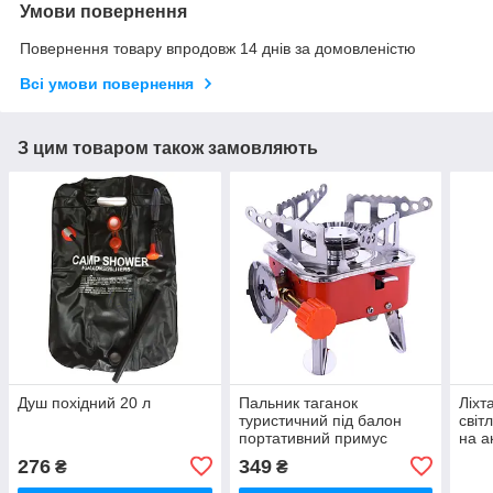
Умови повернення
Повернення товару впродовж 14 днів за домовленістю
Всі умови повернення
З цим товаром також замовляють
Душ похідний 20 л
Пальник таганок
Ліхт
туристичний під балон
світ
портативний примус
на а
276
349
₴
₴