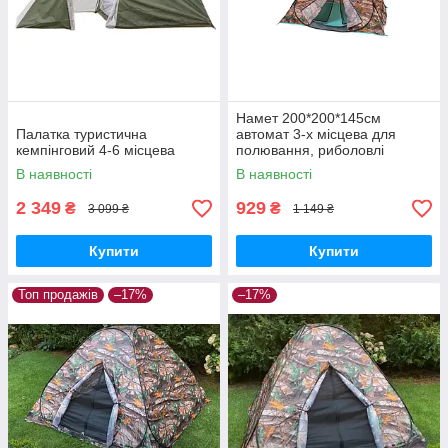
Намет 200*200*145см
Палатка туристична
автомат 3-х місцева для
кемпінговий 4-6 місцева
полювання, риболовлі
туризму
В наявності
В наявності
2 349
929
₴
₴
3 099 ₴
1 149 ₴
Купити
Купити
Топ продажів
–17%
–17%