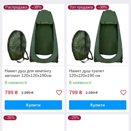
Распродажа
–38%
Топ продажів
–38%
Намет душ для кемпінгу
Намет душ-туалет
автомат 120x120x190см
120x120x190 см
В наявності
В наявності
799
799
₴
₴
1 289 ₴
1 289 ₴
Купити
Купити
–35%
–25%