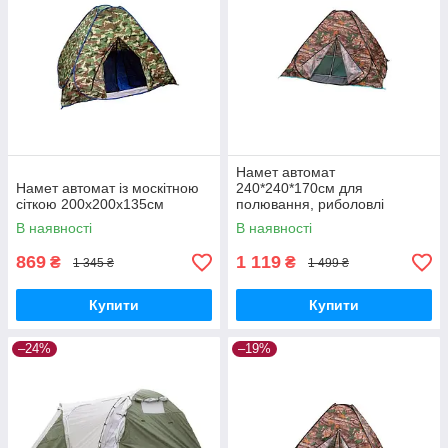
Намет автомат
Намет автомат із москітною
240*240*170см для
сіткою 200x200x135см
полювання, риболовлі
туризму
В наявності
В наявності
869
1 119
₴
₴
1 345 ₴
1 499 ₴
Купити
Купити
–24%
–19%